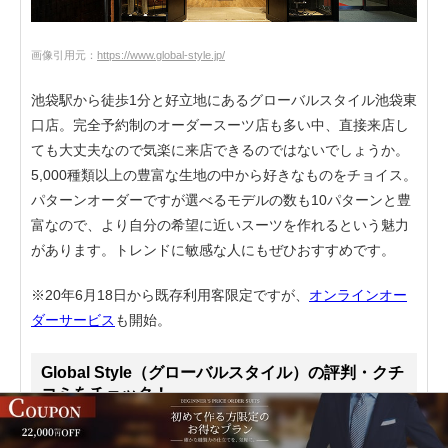
画像引用元：
https://www.global-style.jp/
池袋駅から徒歩1分と好立地にあるグローバルスタイル池袋東
口店。完全予約制のオーダースーツ店も多い中、直接来店し
ても大丈夫なので気楽に来店できるのではないでしょうか。
5,000種類以上の豊富な生地の中から好きなものをチョイス。
パターンオーダーですが選べるモデルの数も10パターンと豊
富なので、より自分の希望に近いスーツを作れるという魅力
があります。トレンドに敏感な人にもぜひおすすめです。
※20年6月18日から既存利用客限定ですが、
オンラインオー
ダーサービス
も開始。
Global Style（グローバルスタイル）の評判・クチ
コミをチェック！