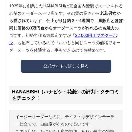
1935年に創業したHANABISHIは完全国内縫製でスーツを作る
老舗のオーダースーツ店です。その質の高さから
老若男女か
ら愛され
ています。
仕上がりは約３～4週間
で、
量販店とほぼ
同じ価格の3万円台からオーダースーツが作れるのも魅力
の一
つです。初めて作る方限定ですが「
22,000円オフのクーポ
ン
」も配布しているので『いつもと同じスーツの価格でオー
ダースーツを体験する』事もできるのでお勧めです。
公式サイトで詳しく見る
HANABISHI（ハナビシ・花菱）の評判・クチコミ
をチェック！
イージーオーダーなのに、テイストはデザインテーラ
ー仕立てで、自由度があるので良いです。
このお店は、とにかく丁寧で親切、それが最大の特徴