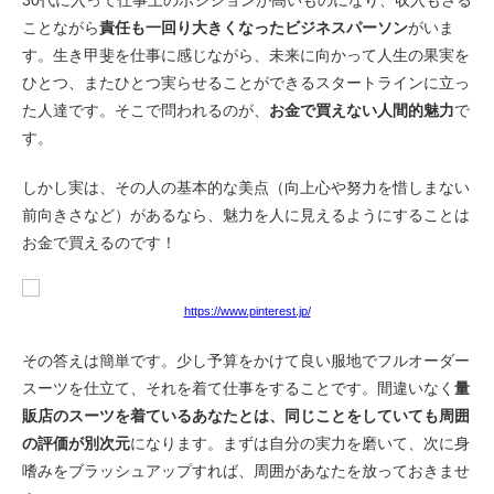
30代に入って仕事上のポジションが高いものになり、収入もさる
ことながら
責任も一回り大きくなったビジネスパーソン
がいま
す。生き甲斐を仕事に感じながら、未来に向かって人生の果実を
ひとつ、またひとつ実らせることができるスタートラインに立っ
た人達です。そこで問われるのが、
お金で買えない人間的魅力
で
す。
しかし実は、その人の基本的な美点（向上心や努力を惜しまない
前向きさなど）があるなら、魅力を人に見えるようにすることは
お金で買えるのです！
https://www.pinterest.jp/
その答えは簡単です。少し予算をかけて良い服地でフルオーダー
スーツを仕立て、それを着て仕事をすることです。間違いなく
量
販店のスーツを着ているあなたとは、同じことをしていても周囲
の評価が別次元
になります。まずは自分の実力を磨いて、次に身
嗜みをブラッシュアップすれば、周囲があなたを放っておきませ