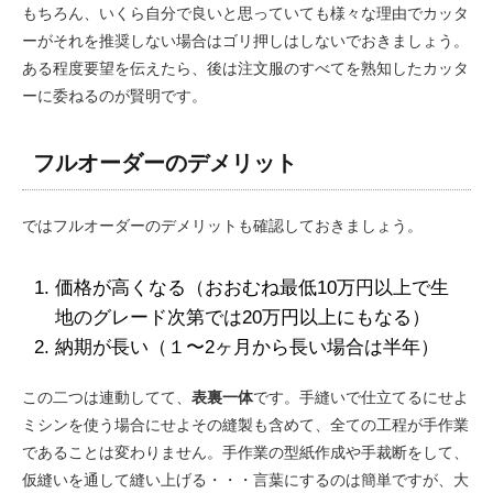
もちろん、いくら自分で良いと思っていても様々な理由でカッタ
ーがそれを推奨しない場合はゴリ押しはしないでおきましょう。
ある程度要望を伝えたら、後は注文服のすべてを熟知したカッタ
ーに委ねるのが賢明です。
フルオーダーのデメリット
ではフルオーダーのデメリットも確認しておきましょう。
価格が高くなる（おおむね最低10万円以上で生
地のグレード次第では20万円以上にもなる）
納期が長い（１〜2ヶ月から長い場合は半年）
この二つは連動してて、
表裏一体
です。手縫いで仕立てるにせよ
ミシンを使う場合にせよその縫製も含めて、全ての工程が手作業
であることは変わりません。手作業の型紙作成や手裁断をして、
仮縫いを通して縫い上げる・・・言葉にするのは簡単ですが、大