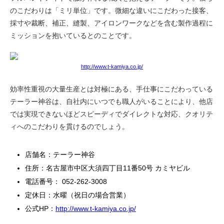
のこだわりは「ミリ単位」です。微細な違いにこだわった接客、
採寸や裁断、補正、縫製、アイロンワークなどを含む製作過程に
ミッションを抱いているとのことです。
http://www.t-kamiya.co.jp/
効率性重視の大量生産とは対極にある、手仕事にこだわっている
テーラー神谷は、自社内にいつでも職人がいることにより、他店
では実現できないほどスピーディでダイレクトな対応、クオリテ
ィへのこだわりを貫けるのでしょう。
店舗名：テーラー神谷
住所：名古屋市中区大須四丁目11番50号 カミヤビル
電話番号： 052-262-3008
定休日：水曜（祝日の場合営業）
公式HP：
http://www.t-kamiya.co.jp/