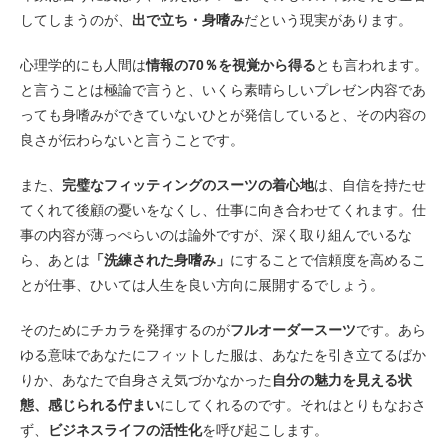
してしまうのが、
出で立ち・身嗜み
だという現実があります。
心理学的にも人間は
情報の70％を視覚から得る
とも言われます。
と言うことは極論で言うと、いくら素晴らしいプレゼン内容であ
っても身嗜みができていないひとが発信していると、その内容の
良さが伝わらないと言うことです。
また、
完璧なフィッティングのスーツの着心地
は、自信を持たせ
てくれて後顧の憂いをなくし、仕事に向き合わせてくれます。仕
事の内容が薄っぺらいのは論外ですが、深く取り組んでいるな
ら、あとは
「洗練された身嗜み」
にすることで信頼度を高めるこ
とが仕事、ひいては人生を良い方向に展開するでしょう。
そのためにチカラを発揮するのが
フルオーダースーツ
です。あら
ゆる意味であなたにフィットした服は、あなたを引き立てるばか
りか、あなたで自身さえ気づかなかった
自分の魅力を見える状
態、感じられる佇まい
にしてくれるのです。それはとりもなおさ
ず、
ビジネスライフの活性化
を呼び起こします。