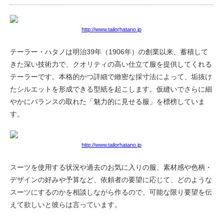
http://www.tailorhatano.jp
テーラー・ハタノは明治39年（1906年）の創業以来、蓄積して
きた深い技術力で、クオリティの高い仕立て服を提供してくれる
テーラーです。本格的かつ詳細で緻密な採寸法によって、垢抜け
たシルエットを形成できる型紙を起こします。仮縫いでさらに細
やかにバランスの取れた「魅力的に見せる服」を標榜していま
す。
http://www.tailorhatano.jp
スーツを使用する状況や過去のお気に入りの服、素材感や色柄・
デザインの好みや予算など、依頼者の要望に応じて、どのような
スーツにするのかを相談しながら作るので、可能な限り要望を伝
えて欲しいと彼らは言っています。