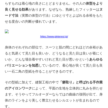
らすものは着心地の良さにとどまりません。その人の
体型をより
良く見せる効果
があります。なぜなら、熟練したフィッターは
ヌ
ード寸法
（実際の体型の寸法）にゆとり寸とよばれる余裕をもた
せる度合いの判断が優れています。
https://www.pinterest.jp/
身体のそれぞれの部位で、スーツと肌の間にどれほどの余裕があ
ると気易くて見た目も良いか、どうなると見た目は良いが着にく
いか、どんな場合着やすいけれど見た目が悪いかという
あらゆる
バリエーションを知悉
しているので、着心地が良くて見た目も良
い一石二鳥の型紙を作ることができるのです。
その型紙に加えて、縫製工程の中で
「癖取り」と呼ばれる手作業
のアイロンワーク
によって、平面の生地を立体的に丸みを持たせ
ます。そうやってフルオーダーならではの曲線の強弱が出て、身
体のラインをより美しく際立たせるシルエットが生まれるので
す。