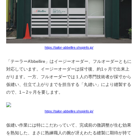
https://tailor-abbellire.shopinfo.jp/
「テーラーA’bbellire」はイージーオーダー、フルオーダーともに
対応しています。イージーオーダーは採寸後、約1ヶ月で出来上
がります。一方、フルオーダーでは１人の専門技術者が採寸から
仮縫い、仕立て上がりまでを担当する「丸縫い」により縫製する
ので、1～2ヶ月を要します。
https://tailor-abbellire.shopinfo.jp/
仮縫い作業には特にこだわっていて、完成前の微調整が生む効果
を熟知した、まさに熟練職人の腕が冴えわたる縫製に期待が持て