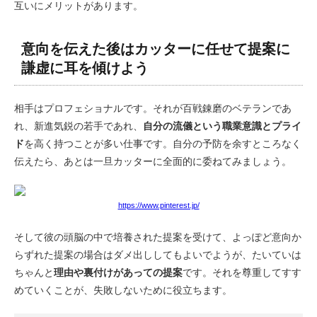
互いにメリットがあります。
意向を伝えた後はカッターに任せて提案に
謙虚に耳を傾けよう
相手はプロフェショナルです。それが百戦錬磨のベテランであ
れ、新進気鋭の若手であれ、
自分の流儀という職業意識とプライ
ド
を高く持つことが多い仕事です。自分の予防を余すところなく
伝えたら、あとは一旦カッターに全面的に委ねてみましょう。
https://www.pinterest.jp/
そして彼の頭脳の中で培養された提案を受けて、よっぽど意向か
らずれた提案の場合はダメ出ししてもよいでようが、たいていは
ちゃんと
理由や裏付けがあっての提案
です。それを尊重してすす
めていくことが、失敗しないために役立ちます。