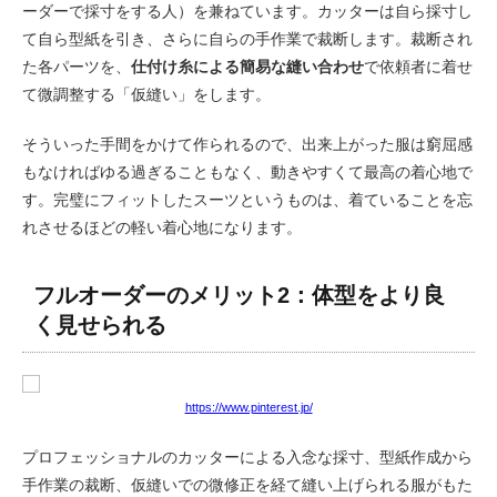
ーダーで採寸をする人）を兼ねています。カッターは自ら採寸し
て自ら型紙を引き、さらに自らの手作業で裁断します。裁断され
た各パーツを、
仕付け糸による簡易な縫い合わせ
で依頼者に着せ
て微調整する「仮縫い」をします。
そういった手間をかけて作られるので、出来上がった服は窮屈感
もなければゆる過ぎることもなく、動きやすくて最高の着心地で
す。完璧にフィットしたスーツというものは、着ていることを忘
れさせるほどの軽い着心地になります。
フルオーダーのメリット2：体型をより良
く見せられる
https://www.pinterest.jp/
プロフェッショナルのカッターによる入念な採寸、型紙作成から
手作業の裁断、仮縫いでの微修正を経て縫い上げられる服がもた