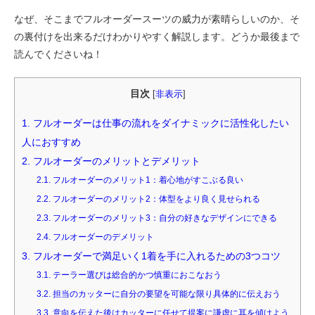
なぜ、そこまでフルオーダースーツの威力が素晴らしいのか、そ
の裏付けを出来るだけわかりやすく解説します。どうか最後まで
読んでくださいね！
目次
[
非表示
]
1.
フルオーダーは仕事の流れをダイナミックに活性化したい
人におすすめ
2.
フルオーダーのメリットとデメリット
2.1.
フルオーダーのメリット1：着心地がすこぶる良い
2.2.
フルオーダーのメリット2：体型をより良く見せられる
2.3.
フルオーダーのメリット3：自分の好きなデザインにできる
2.4.
フルオーダーのデメリット
3.
フルオーダーで満足いく1着を手に入れるための3つコツ
3.1.
テーラー選びは総合的かつ慎重におこなおう
3.2.
担当のカッターに自分の要望を可能な限り具体的に伝えおう
3.3.
意向を伝えた後はカッターに任せて提案に謙虚に耳を傾けよう