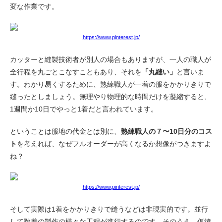
変な作業です。
https://www.pinterest.jp/
カッターと縫製技術者が別人の場合もありますが、一人の職人が
全行程を丸ごとこなすこともあり、それを
「丸縫い」
と言いま
す。わかり易くするために、熟練職人が一着の服をかかりきりで
縫ったとしましょう。無理やり物理的な時間だけを凝縮すると、
1週間か10日でやっと1着だと言われています。
ということは服地の代金とは別に、
熟練職人の７〜10日分のコス
ト
を考えれば、なぜフルオーダーが高くなるか想像がつきますよ
ね？
https://www.pinterest.jp/
そして実際は1着をかかりきりで縫うなどは非現実的です。並行
して数着の製作の様々な工程が進行するのです。そのうえ、仮縫