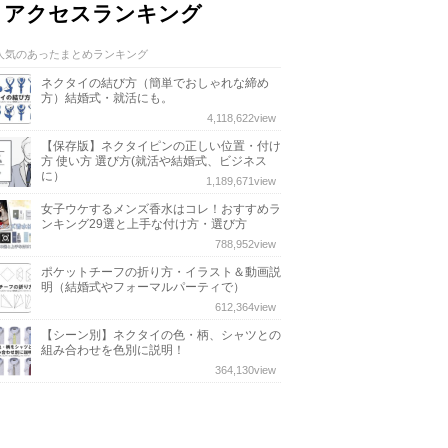
アクセスランキング
人気のあったまとめランキング
ネクタイの結び方（簡単でおしゃれな締め
方）結婚式・就活にも。
4,118,622
view
【保存版】ネクタイピンの正しい位置・付け
方 使い方 選び方(就活や結婚式、ビジネス
に）
1,189,671
view
女子ウケするメンズ香水はコレ！おすすめラ
ンキング29選と上手な付け方・選び方
788,952
view
ポケットチーフの折り方・イラスト＆動画説
明（結婚式やフォーマルパーティで）
612,364
view
【シーン別】ネクタイの色・柄、シャツとの
組み合わせを色別に説明！
364,130
view