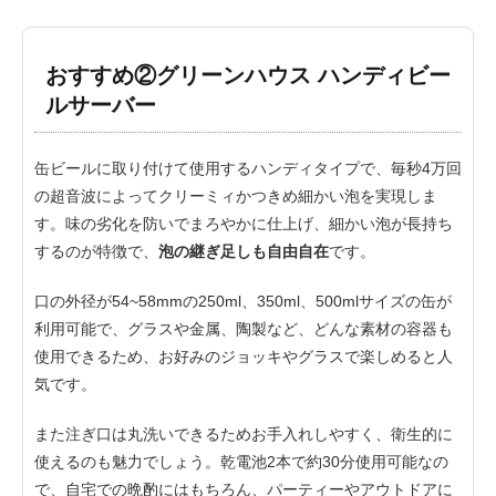
おすすめ②グリーンハウス ハンディビー
ルサーバー
缶ビールに取り付けて使用するハンディタイプで、毎秒4万回
の超音波によってクリーミィかつきめ細かい泡を実現しま
す。味の劣化を防いでまろやかに仕上げ、細かい泡が長持ち
するのが特徴で、
泡の継ぎ足しも自由自在
です。
口の外径が54~58mmの250ml、350ml、500mlサイズの缶が
利用可能で、グラスや金属、陶製など、どんな素材の容器も
使用できるため、お好みのジョッキやグラスで楽しめると人
気です。
また注ぎ口は丸洗いできるためお手入れしやすく、衛生的に
使えるのも魅力でしょう。乾電池2本で約30分使用可能なの
で、自宅での晩酌にはもちろん、パーティーやアウトドアに