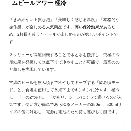
ムビールアワー 極冷
「きめ細かい上質な泡」「美味しく感じる温度」「本格的な
操作感」が楽しめる人気商品です。
高い保冷効果
があるた
め、2杯目も冷えたビールが楽しめるのが嬉しいポイントで
す。
スクリューが高速回転することで水と氷を攪拌し、究極の冷
却効果を発揮して氷点下まで冷やすことが可能で、最高のの
ど越しを実現しています。
常温のビールを飲み頃まで冷やしてキープする「飲み頃モー
ド」と、食塩を使用して氷点下までキンキンに冷やす「極冷
モード」の2つのモードがあり、シーンによって選べるのが人
気です。使い方が簡単であらゆるメーカーの350ml、500mlサ
イズの缶に対応し、電源は電池のため持ち運びも可能です。