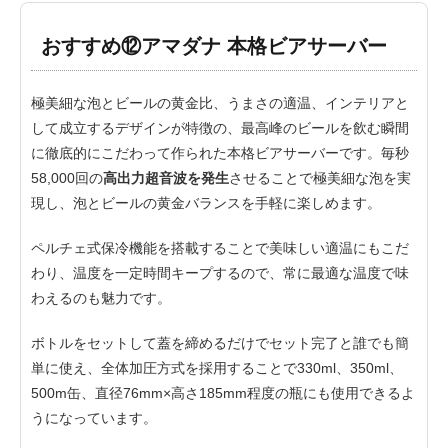
おすすめ⑫アマダナ 本格ビアサーバー
極美細な泡とビールの黄金比、うまさの適温、インテリアと
して成立するデザインが特徴の、最高峰のビールを飲む瞬間
に徹底的にこだわって作られた本格ビアサーバーです。毎秒
58,000回の
高出力超音波を発生
させることで極美細な泡を実
現し、泡とビールの黄金バランスを手軽に楽しめます。
ペルチェ式保冷機能を搭載することで美味しい適温にもこだ
わり、温度を一定時間キープするので、常に最適な温度で味
わえるのも魅力です。
ボトルをセットして蓋を締めるだけでセット完了と誰でも簡
単に使え、全体加圧方式を採用することで330ml、350ml、
500m缶、直径76mm×高さ185mm程度の瓶にも使用できるよ
うになっています。