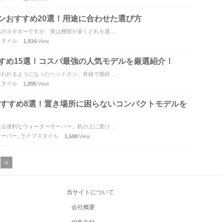
ションおすすめ20選！用途に合わせた選び方
のヨギボーですが、実は種類が多くどれを選 …
スタイル
1,934
View
すめ15選！コスパ最強の人気モデルを厳選紹介！
われるようになったヘッドホン。有線で接続 …
スタイル
1,895
View
おすすめ8選！置き場所に困らないコンパクトモデルを
る便利なウォーターサーバー。机の上に置け …
サーバー
,
ライフスタイル
1,588
View
»
当サイトについて
会社概要