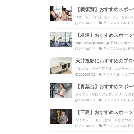
【横須賀】おすすめスポー
スポーツジムに通いたいけど、なるべく
ライフスタイル
,
筋
2022/07/02
【君津】おすすめスポーツ
https://www.pinterest.jp/ 君津で
ライフスタイル
,
筋
2022/07/02
天井投影におすすめのプロ
プロジェクターと言えば、スクリーンに
アイテム選
,
ライフ
2022/07/02
【青葉台】おすすめスポー
ダイエットや筋力アップ、メリハリのあ
ライフスタイル
,
筋
2022/07/01
【三島】おすすめスポーツ
ダイエット、もしくは筋トレなどの為に
ライフスタイル
,
筋
2022/06/30