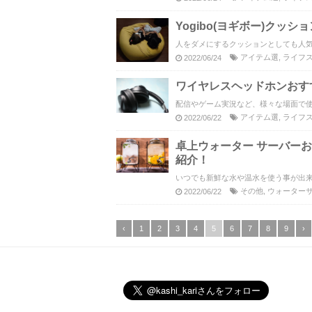
Yogibo(ヨギボー)クッ
人をダメにするクッションとしても人気
アイテム選
,
ライフ
2022/06/24
ワイヤレスヘッドホンおす
配信やゲーム実況など、様々な場面で使
アイテム選
,
ライフ
2022/06/22
卓上ウォーター サーバー
紹介！
いつでも新鮮な水や温水を使う事が出来
その他
,
ウォーター
2022/06/22
‹
1
2
3
4
5
6
7
8
9
›