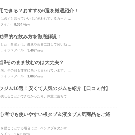
用できる？おすすめ6選を厳選紹介！
は必ずと言っていいほど使われているカーナ …
スタイル
8,334
View
効果的な飲み方を徹底解説！
した「白湯」は、健康や美容に対して良い効 …
,
ライフスタイル
3,407
View
当⁈そのまま飲むのは大丈夫？
来、その質も非常に高いと言われています。 …
,
ライフスタイル
1,665
View
ツジム10選！安くて人気のジムを紹介【口コミ付】
痩せることができなかったり、体重は落ちて …
初心者でも使いやすい板タブ＆液タブ人気商品をご紹
を描こうとする場合には、ペンタブを欠かす …
スタイル
1,493
View