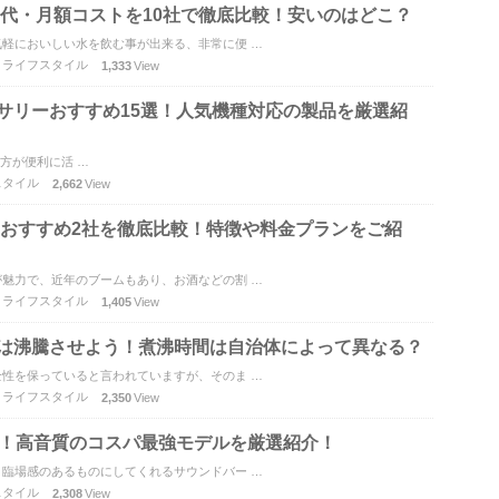
気代・月額コストを10社で徹底比較！安いのはどこ？
軽においしい水を飲む事が出来る、非常に便 …
,
ライフスタイル
1,333
View
サリーおすすめ15選！人気機種対応の製品を厳選紹
、多くの方が便利に活 …
スタイル
2,662
View
ーおすすめ2社を徹底比較！特徴や料金プランをご紹
魅力で、近年のブームもあり、お酒などの割 …
,
ライフスタイル
1,405
View
は沸騰させよう！煮沸時間は自治体によって異なる？
性を保っていると言われていますが、そのま …
,
ライフスタイル
2,350
View
選！高音質のコスパ最強モデルを厳選紹介！
臨場感のあるものにしてくれるサウンドバー …
スタイル
2,308
View