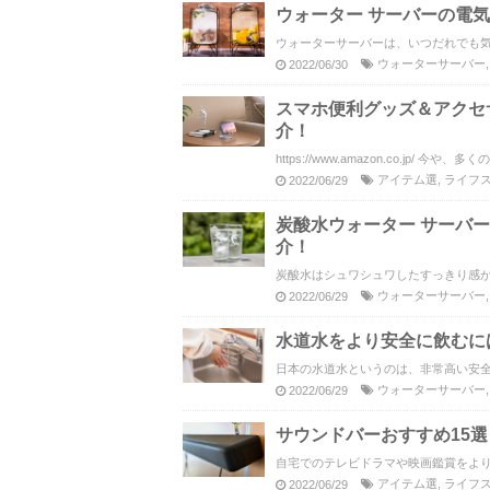
ウォーター サーバーの電
ウォーターサーバーは、いつだれでも気
ウォーターサーバー
2022/06/30
スマホ便利グッズ＆アクセ
介！
https://www.amazon.co.jp/ 今や
アイテム選
,
ライフ
2022/06/29
炭酸水ウォーター サーバ
介！
炭酸水はシュワシュワしたすっきり感が
ウォーターサーバー
2022/06/29
水道水をより安全に飲むに
日本の水道水というのは、非常高い安全
ウォーターサーバー
2022/06/29
サウンドバーおすすめ15
自宅でのテレビドラマや映画鑑賞をより
アイテム選
,
ライフ
2022/06/29