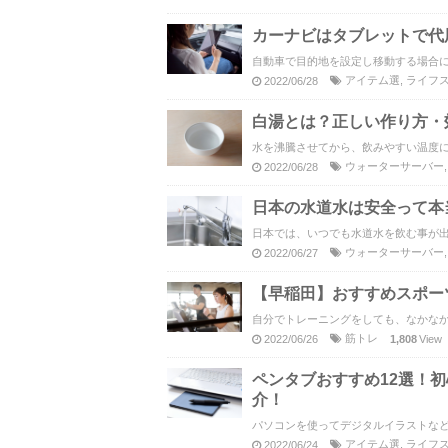
カーナビはタブレットで代
自動車で目的地を設定し移動する場合に
アイテム選
,
ライフ
2022/06/28
白湯とは？正しい作り方・
水を沸騰させてから、飲みやすい温度に
ウォーターサーバー
2022/06/28
日本の水道水は安全って本
日本では、いつでも水道水を飲む事が出
ウォーターサーバー
2022/06/27
【早稲田】おすすめスポー
自分でトレーニングをしても、なかなか
筋トレ
2022/06/26
1,808
View
ペンタブおすすめ12選！
介！
パソコンを使ってデジタルイラストなど
アイテム選
,
ライフ
2022/06/24