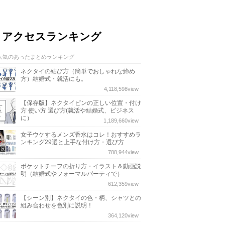
アクセスランキング
人気のあったまとめランキング
ネクタイの結び方（簡単でおしゃれな締め
方）結婚式・就活にも。
4,118,598
view
【保存版】ネクタイピンの正しい位置・付け
方 使い方 選び方(就活や結婚式、ビジネス
に）
1,189,660
view
女子ウケするメンズ香水はコレ！おすすめラ
ンキング29選と上手な付け方・選び方
788,944
view
ポケットチーフの折り方・イラスト＆動画説
明（結婚式やフォーマルパーティで）
612,359
view
【シーン別】ネクタイの色・柄、シャツとの
組み合わせを色別に説明！
364,120
view