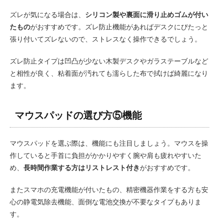
ズレが気になる場合は、
シリコン製や裏面に滑り止めゴムが付い
たもの
がおすすめです。ズレ防止機能があればデスクにぴたっと
張り付いてズレないので、ストレスなく操作できるでしょう。
ズレ防止タイプは凹凸が少ない木製デスクやガラステーブルなど
と相性が良く、粘着面が汚れても濡らした布で拭けば綺麗になり
ます。
マウスパッドの選び方⑤機能
マウスパッドを選ぶ際は、機能にも注目しましょう。マウスを操
作していると手首に負担がかかりやすく腕や肩も疲れやすいた
め、
長時間作業する方はリストレスト付き
がおすすめです。
またスマホの充電機能が付いたもの、精密機器作業をする方も安
心の静電気除去機能、面倒な電池交換が不要なタイプもありま
す。