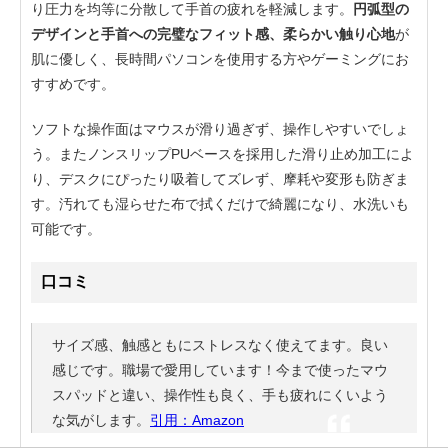
り圧力を均等に分散して手首の疲れを軽減します。
円弧型の
デザインと手首への完璧なフィット感、柔らかい触り心地
が
肌に優しく、長時間パソコンを使用する方やゲーミングにお
すすめです。
ソフトな操作面はマウスが滑り過ぎず、操作しやすいでしょ
う。またノンスリップPUベースを採用した滑り止め加工によ
り、デスクにぴったり吸着してズレず、摩耗や変形も防ぎま
す。汚れても湿らせた布で拭くだけで綺麗になり、水洗いも
可能です。
口コミ
サイズ感、触感ともにストレスなく使えてます。良い
感じです。職場で愛用しています！今まで使ったマウ
スパッドと違い、操作性も良く、手も疲れにくいよう
な気がします。
引用：Amazon