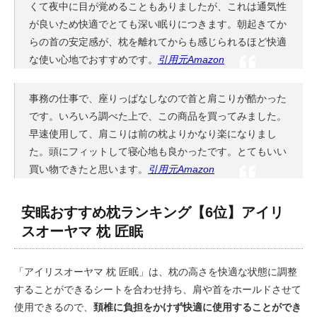
くて夜中に目が覚めることもありましたが、これは通気性
が良いため快適でとても深い眠りにつきます。朝起きてか
らの首の安定感が、枕を離れてからも感じられるほど快適
な使い心地でおすすめです。
引用元Amazon
事務の仕事で、座りっぱなしなので首と肩こりが酷かった
です。いろいろ調べた上で、この商品を買ってみました。
早速使用して、肩こりは前の枕よりかなり楽になりまし
た。頭にフィットして寝心地も良かったです。とてもいい
買い物できたと思います。
引用元Amazon
安眠おすすめ枕ランキング【6位】アイリ
スオーヤマ 枕 匠眠
「アイリスオーヤマ 枕 匠眠」は、枕の高さを快適な状態に調整
することができるシートを合わせ持ち、肩や首をホールドさせて
使用できるので、
頚椎に負担をかけず快適に使用することができ