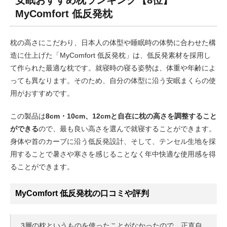
安眠おすすめ枕ランキング【8位】
MyComfort 低反発枕
枕の高さにこだわり、日本人の体型や睡眠時の体勢に合わせた構
造に仕上げた「MyComfort 低反発枕」は、低反発素材を採用し
て作られた最適な枕です。就寝時の寝る姿勢は、体重や年齢によ
っても異なります。そのため、自分の体型に沿う安眠まくらの使
用がおすすめです。
この製品は
8cm・10cm、12cmと自在に枕の高さを調整すること
ができる
ので、最も良い高さを選んで就寝することができます。
身体や首のカーブに沿う低反発設計、そして、テンセル生地を採
用することで暑さや寒さを感じることなく年中快適な使用感を得
ることができます。
MyComfort 低反発枕の口コミや評判
3層の枕というものを使ったことがなかったので、正直自