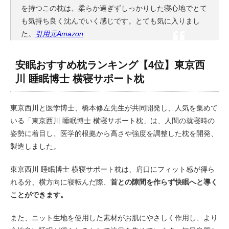
を持つこの枕は、柔らか過ぎずしっかりした寝心地でとて
も気持ち良く沈んでいく感じです。とても気に入りまし
た。
引用元Amazon
安眠おすすめ枕ランキング【4位】東京西
川 睡眠博士 横寝サポート枕
東京西川と医学博士、橋本修左先生が共同開発し、人気を集めて
いる「東京西川 睡眠博士 横寝サポート枕」は、人間の就寝時の
姿勢に着目し、医学的根拠から高さや強度を調整した枕を開発、
製造しました。
東京西川 睡眠博士 横寝サポート枕は、肩口にフィット感が得ら
れる分、横方向に寝転んだ際、
首との隙間を作らず快眠へと導く
ことができます。
また、ニット生地を使用した素材がお肌にやさしく作用し、より