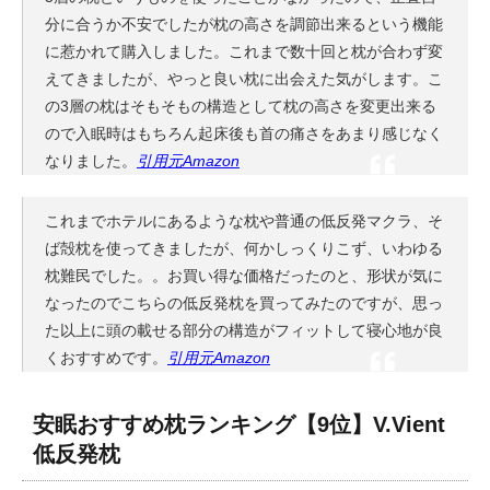
分に合うか不安でしたが枕の高さを調節出来るという機能
に惹かれて購入しました。これまで数十回と枕が合わず変
えてきましたが、やっと良い枕に出会えた気がします。こ
の3層の枕はそもそもの構造として枕の高さを変更出来る
ので入眠時はもちろん起床後も首の痛さをあまり感じなく
なりました。
引用元Amazon
これまでホテルにあるような枕や普通の低反発マクラ、そ
ば殻枕を使ってきましたが、何かしっくりこず、いわゆる
枕難民でした。。お買い得な価格だったのと、形状が気に
なったのでこちらの低反発枕を買ってみたのですが、思っ
た以上に頭の載せる部分の構造がフィットして寝心地が良
くおすすめです。
引用元Amazon
安眠おすすめ枕ランキング【9位】V.Vient
低反発枕