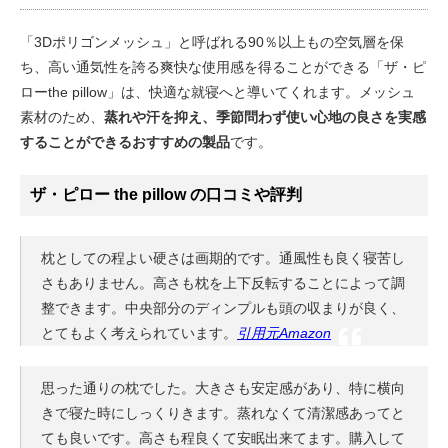
「3Dポリゴンメッシュ」と呼ばれる90％以上もの空気層を保
ち、高い通気性を誇る爽快な使用感を得ることができる「ザ・ピ
ローthe pillow」は、快適な就寝へと導いてくれます。メッシュ
素材のため、
蒸れや汗を抑え、季節問わず使い心地の良さを実感
することができるおすすめの製品
です。
ザ・ピロー the pillow の口コミや評判
枕としての程よい硬さは画期的です。通風性も良く寝苦し
さもありません。高さも枕を上下反転することによって調
整できます。中央部分のディンプルも頭の収まりが良く、
とてもよく考えられています。
引用元Amazon
思った通りの枕でした。大きさも安定感があり、特に横向
きで寝た時にしっくりきます。蒸れなくて清潔感あってと
ても良いです。高さも程良くて安眠出来てます。購入して