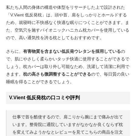
私たち人間の身体の構造や体型をリサーチした上で設計された
「V.Vient 低反発枕」は、頭や首、肩をしっかりとホールドする
ため、就寝時に不快感なく快適な眠りにつくことができます。ま
た、空気穴を施すバイオニックハニカム枕カバーを使用している
ので、高い通気性を誇る枕としてもおすすめです。
さらに、
有害物質を含まない低反発ウレタンを採用している
の
で、肌にやさしく柔らかいタッチ快適に使用することができるで
しょう。枕カバーは取り外し可能なため、洗濯して清潔に利用で
きます。
枕の高さも微調整することができる
ので、毎日質の良い
睡眠を得ることができるでしょう。
V.Vient 低反発枕の口コミや評判
仕事で首を酷使するので、肩こりから腕にまで痛みが出て
います。整骨院に通院していますがなかなか良くならず枕
を変えてみようかなとレビューを見てこちらの商品を注文