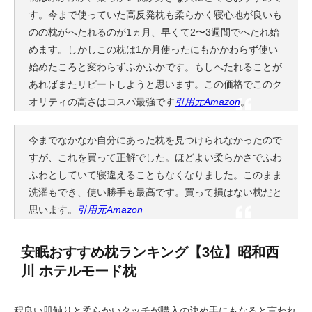
す。今まで使っていた高反発枕も柔らかく寝心地が良いも
のの枕がへたれるのが1ヵ月、早くて2〜3週間でへたれ始
めます。しかしこの枕は1か月使ったにもかかわらず使い
始めたころと変わらずふかふかです。もしへたれることが
あればまたリピートしようと思います。この価格でこのク
オリティの高さはコスパ最強です
引用元Amazon
。
今までなかなか自分にあった枕を見つけられなかったので
すが、これを買って正解でした。ほどよい柔らかさでふわ
ふわとしていて寝違えることもなくなりました。このまま
洗濯もでき、使い勝手も最高です。買って損はない枕だと
思います。
引用元Amazon
安眠おすすめ枕ランキング【3位】昭和西
川 ホテルモード枕
程良い肌触りと柔らかいタッチが購入の決め手にもなると言われ