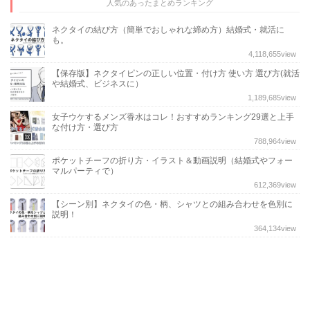
人気のあったまとめランキング
ネクタイの結び方（簡単でおしゃれな締め方）結婚式・就活に
も。
4,118,655
view
【保存版】ネクタイピンの正しい位置・付け方 使い方 選び方(就活
や結婚式、ビジネスに）
1,189,685
view
女子ウケするメンズ香水はコレ！おすすめランキング29選と上手
な付け方・選び方
788,964
view
ポケットチーフの折り方・イラスト＆動画説明（結婚式やフォー
マルパーティで）
612,369
view
【シーン別】ネクタイの色・柄、シャツとの組み合わせを色別に
説明！
364,134
view