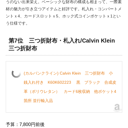
うのない出来栄え。ベーシックな財布の構成も相まって、一際素
材の魅力が引き立つアイテムと好評です。札入れ・コンパートメ
ントｘ4、カードスロットｘ5、ホック式コインポケットｘ1とい
う仕様です。
第7位 三つ折財布・札入れ/Calvin Klein
三つ折財布
(カルバンクライン) Calvin Klein 三つ折財布 小
銭入れ付き K60K602223 黒 ブラック 合成皮
革（ポリウレタン） カード6枚収納 他ポケット4
箇所 並行輸入品
予算：7,800円前後