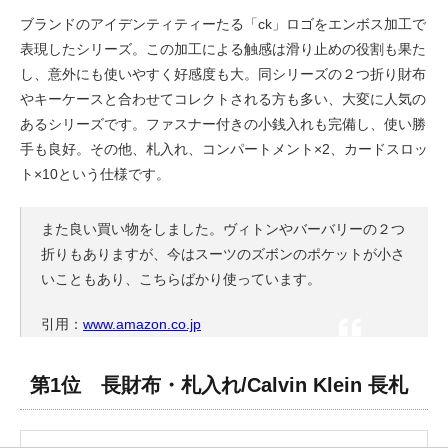
ブランドのアイデンティティーたる「ck」ロゴをエンボス加工で
表現したシリーズ。この加工による触感は滑り止めの役割も果た
し、意外にも使いやすく好感度も大。同シリーズの２つ折り財布
やキーケースと合わせてコレクトされる方も多い、大変に人気の
あるシリーズです。ファスナー付きの小銭入れも完備し、使い勝
手も良好。その他、札入れ、コンパートメント×2、カードスロッ
ト×10という仕様です。
また良い買い物をしました。ヴィトンやバーバリーの２つ
折りもありますが、今はスーツのズボンのポケットが小さ
いこともあり、こちらばかり使っています。
引用：
www.amazon.co.jp
第1位 長財布・札入れ/Calvin Klein 長札