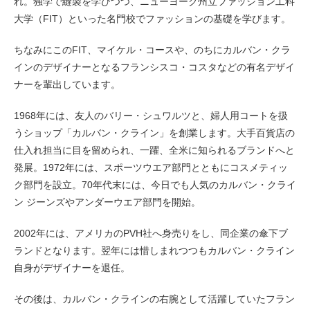
れ。独学で縫製を学びつつ、ニューヨーク州立ファッション工科
大学（FIT）といった名門校でファッションの基礎を学びます。
ちなみにこのFIT、マイケル・コースや、のちにカルバン・クラ
インのデザイナーとなるフランシスコ・コスタなどの有名デザイ
ナーを輩出しています。
1968年には、友人のバリー・シュワルツと、婦人用コートを扱
うショップ「カルバン・クライン」を創業します。大手百貨店の
仕入れ担当に目を留められ、一躍、全米に知られるブランドへと
発展。1972年には、スポーツウエア部門とともにコスメティッ
ク部門を設立。70年代末には、今日でも人気のカルバン・クライ
ン ジーンズやアンダーウエア部門を開始。
2002年には、アメリカのPVH社へ身売りをし、同企業の傘下ブ
ランドとなります。翌年には惜しまれつつもカルバン・クライン
自身がデザイナーを退任。
その後は、カルバン・クラインの右腕として活躍していたフラン