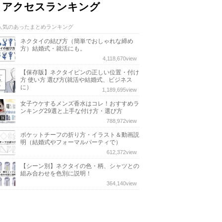
アクセスランキング
人気のあったまとめランキング
ネクタイの結び方（簡単でおしゃれな締め
方）結婚式・就活にも。
4,118,670
view
【保存版】ネクタイピンの正しい位置・付け
方 使い方 選び方(就活や結婚式、ビジネス
に）
1,189,695
view
女子ウケするメンズ香水はコレ！おすすめラ
ンキング29選と上手な付け方・選び方
788,972
view
ポケットチーフの折り方・イラスト＆動画説
明（結婚式やフォーマルパーティで）
612,372
view
【シーン別】ネクタイの色・柄、シャツとの
組み合わせを色別に説明！
364,140
view