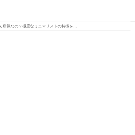
ミニマリストって病気なの？極度なミニマリストの特徴を徹底解説！