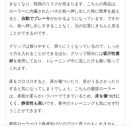
きなくなり、怪我のリスクが高まります。こちらの商品は、
ローラーに内臓されたバネが前へ押し出した時に限界を超え
ると、
自動でブレーキ
がかかるようになっています。ですか
ら、前へ押し出しすぎることなく、元の位置にきちんと戻る
ことができるのです。
グリップは握りやすく、滑りにくくなっているので、しっか
り力を入れることができるほか、グリップ部分には
吸汗性素
材
を使用しており、トレーニング中に流した汗も吸い取って
くれます。
床をゴロゴロすると、床が傷ついたり、音がうるさかったり
すると気になってしまうでしょう。こちらの腹筋ローラー
は、表面が柔らかいラバーでできているため、
床を傷つけに
くく、静音性も高い
です。夜中のトレーニングも気にせず行
うことができます。
腹筋ローラーは上級者向けなのではと思うかもしれません