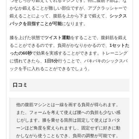
つをしっかり鍛えてくれるマシンです。特に腹筋下部は、な
かなか鍛えることが難しい部位ですが、アブクラッシャーで
鍛えることによって、腹筋を上から下まで鍛えて、
シックス
パックを目指すことが可能
になります。
膝を上げた状態で
ツイスト運動
をすることで、腹斜筋を鍛え
ることができるのです。負荷がかなりかかるので、
1セットた
ったの60秒
で効果を実感することができます。トレーニング
に慣れてきたら、
1日5分
行うことで、バキバキのシックスパ
ックを手に入れることができるでしょう。
口コミ
他の腹筋マシンとは一線を画する負荷が得られます。
また、フォームを考えて使えば腰への負担も少ない感
じがします。膝を乗せる箇所は固定して使えば３パタ
ーンほど角度を変えられますし、固定せずに好きに動
かしながら使うこともでき、負荷の調整が可能です。