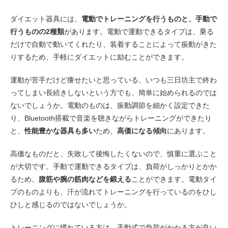
ダイエット器具には、
電動でトレーニングを行うものと、手動で
行うものの2種類
があります。電動で運動できるタイプは、乗る
だけで自動で動いてくれたり、装着することによって振動がきた
りするため、手軽にダイエットに励むことができます。
運動が苦手だけど痩せたいと思っている、いつも三日坊主で終わ
ってしまい長続きしないという方でも、簡単に始められるのでは
ないでしょうか。電動のものは、振動調節を細かく設定できた
り、Bluetooth搭載で音楽を聴きながらトレーニングができたり
と、
性能豊かな器具も多い
ため、
高価になる傾向
にあります。
高価なものだと、失敗して後悔したくないので、慎重に選ぶこと
が大切です。手動で運動できるタイプは、負荷がしっかりとかか
るため、
腹筋や腕の筋肉などを鍛える
ことができます。電動タイ
プのものよりも、汗が流れてトレーニングを行っているのをひし
ひしと感じるのではないでしょうか。
トレーニングに慣れている方は、手動式で負荷がかかる方が良い