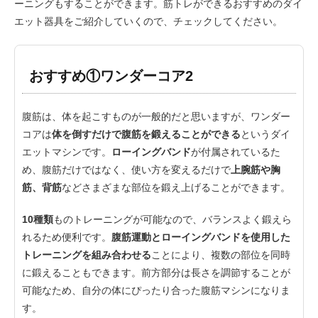
ーニングもすることができます。筋トレができるおすすめのダイ
エット器具をご紹介していくので、チェックしてください。
おすすめ①ワンダーコア2
腹筋は、体を起こすものが一般的だと思いますが、ワンダー
コアは
体を倒すだけで腹筋を鍛えることができる
というダイ
エットマシンです。
ローイングバンド
が付属されているた
め、腹筋だけではなく、使い方を変えるだけで
上腕筋や胸
筋、背筋
などさまざまな部位を鍛え上げることができます。
10種類
ものトレーニングが可能なので、バランスよく鍛えら
れるため便利です。
腹筋運動とローイングバンドを使用した
トレーニングを組み合わせる
ことにより、複数の部位を同時
に鍛えることもできます。前方部分は長さを調節することが
可能なため、自分の体にぴったり合った腹筋マシンになりま
す。