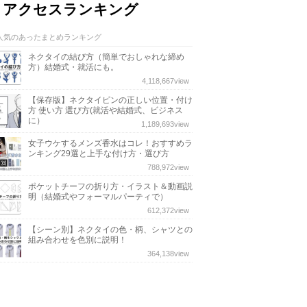
アクセスランキング
人気のあったまとめランキング
ネクタイの結び方（簡単でおしゃれな締め
方）結婚式・就活にも。
4,118,667
view
【保存版】ネクタイピンの正しい位置・付け
方 使い方 選び方(就活や結婚式、ビジネス
に）
1,189,693
view
女子ウケするメンズ香水はコレ！おすすめラ
ンキング29選と上手な付け方・選び方
788,972
view
ポケットチーフの折り方・イラスト＆動画説
明（結婚式やフォーマルパーティで）
612,372
view
【シーン別】ネクタイの色・柄、シャツとの
組み合わせを色別に説明！
364,138
view