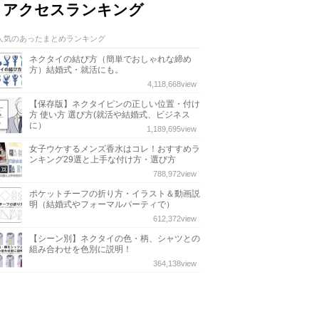
アクセスランキング
人気のあったまとめランキング
ネクタイの結び方（簡単でおしゃれな締め
方）結婚式・就活にも。
4,118,668
view
【保存版】ネクタイピンの正しい位置・付け
方 使い方 選び方(就活や結婚式、ビジネス
に）
1,189,695
view
女子ウケするメンズ香水はコレ！おすすめラ
ンキング29選と上手な付け方・選び方
788,972
view
ポケットチーフの折り方・イラスト＆動画説
明（結婚式やフォーマルパーティで）
612,372
view
【シーン別】ネクタイの色・柄、シャツとの
組み合わせを色別に説明！
364,138
view