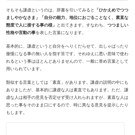
そもそも謙虚というのは、辞書を引いてみると
「ひかえめでつつ
ましやかなさま」「自分の能力、地位におごることなく、素直な
態度で人に接する事の様」
と出てきます。すなわち、
つつましい
性格や言動の事
を表した言葉になります。
基本的に、謙虚というと自分をへりくだらせて、出しゃばったり
傲慢になる事の無い人を指す筈です。それゆえに悪い意味で使わ
れるという事はほとんどありませんので、一般に誉め言葉として
用いられています。
類似する言葉としては「素直」があります。謙虚の説明の中にも
ありましたが、基本的に謙虚な人は素直でもあります。ただ、謙
虚な人は相手の意見を否定せず受け入れられますが、素直な人は
思った事をそのまま口にするので、時に異なる意見を提示したり
もします。