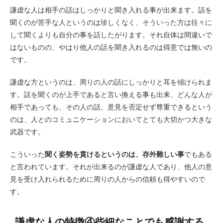
謙虚な人は相手の話はしっかりと聞き入れる事が出来ます。話を
聞くのが苦手な人というのは珍しくなく、そういった方は往々に
して聞くよりも自分の事を話したがります。それ自体は間違いで
はないものの、やはり他人の話を聞き入れるのは得意では無いの
です。
謙虚な方というのは、周りの人の話にしっかりと耳を傾けられま
す。話を聞くのが上手であると言い換える事も出来、どんな人が
相手であっても、その人の話、意見を否定せず尊重できるという
のは、人とのコミュニケーションにおいてとても大切かつ大きな
武器です。
こういった
聞く姿勢を貫けるというのは、存外難しい事
でもある
と言われています。それが出来るのが謙虚な人であり、他人の意
見を受け入れられるために周りの人からの信頼も得やすいので
す。
謙虚な人の特徴④些細なことでも感謝する