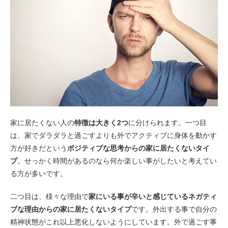
家に居たくない人の
特徴は大きく2つ
に分けられます。一つ目
は、家でダラダラと過ごすよりも外でアクティブに身体を動かす
方が好きだという
ポジティブな思考からの家に居たくないタイ
プ
。せっかく時間があるのなら何か楽しい事がしたいと考えてい
る方が多いです。
二つ目は、様々な理由で
家にいる事が辛いと感じているネガティ
ブな理由からの家に居たくないタイプ
です。外出する事で自分の
精神状態がこれ以上悪化しないようにしています。外で過ごす事