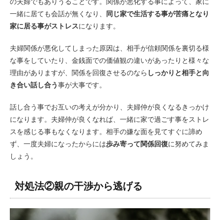
の夫婦でもありうることです。関係が悪化する事によって、家に
一緒に居ても会話が無くなり、
同じ家で生活する事が苦痛となり
家に居る事がストレス
になります。
夫婦関係が悪化してしまった原因は、相手が信頼関係を裏切る様
な事をしていたり、金銭面での価値観の違いがあったりと様々な
理由がありますが、関係を回復させるのなら
しっかりと相手と向
き合い話し合う
事が大事です。
話し合う事でお互いの考えが分かり、夫婦仲が良くなるきっかけ
になります。夫婦仲が良くなれば、一緒に家で過ごす事をストレ
スを感じる事もなくなります。相手の嫌な面を見てすぐに諦め
ず、一度夫婦になったからには
歩み寄って関係回復
に努めてみま
しょう。
対処法②親の干渉から逃げる