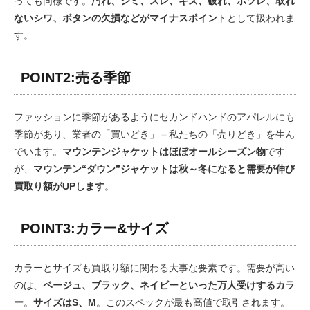
っても同様です。
汚れ、シミ、スレ、キズ、破れ、ホツレ、取れ
ないシワ、ボタンの欠損などがマイナスポイン
トとして扱われま
す。
POINT2:売る季節
ファッションに季節があるようにセカンドハンドのアパレルにも
季節があり、業者の「買いどき」＝私たちの「売りどき」を生ん
でいます。
マウンテンジャケットはほぼ
オールシーズン物
です
が、
マウンテン“ダウン”ジャケットは秋～冬になると需要が伸び
買取り額がUPします
。
POINT3:カラー&サイズ
カラーとサイズも買取り額に関わる大事な要素です。需要が高い
のは、
ベージュ、ブラック、ネイビーといった万人受けするカラ
ー
。
サイズはS、M
。このスペックが最も高値で取引されます。