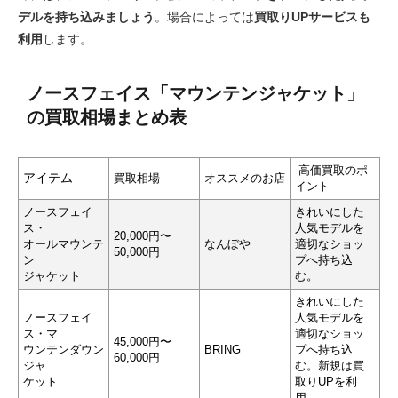
デルを持ち込みましょう
。場合によっては
買取りUPサービスも
利用
します。
ノースフェイス「マウンテンジャケット」
の買取相場まとめ表
高価買取のポ
アイテム
買取相場
オススメのお店
イント
ノースフェイ
きれいにした
ス・
人気モデルを
20,000円〜
オールマウンテ
なんぼや
適切なショッ
50,000円
ン
プへ持ち込
ジャケット
む。
きれいにした
ノースフェイ
人気モデルを
ス・マ
適切なショッ
45,000円〜
ウンテンダウン
BRING
プへ持ち込
60,000円
ジャ
む。新規は買
ケット
取りUPを利
用。