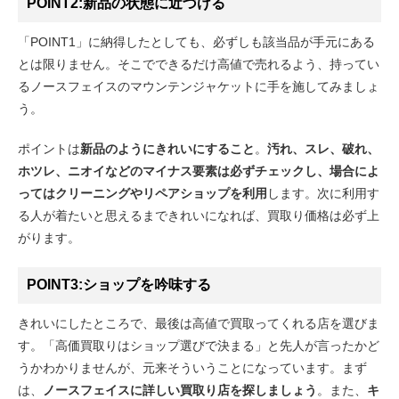
POINT2:新品の状態に近づける
「POINT1」に納得したとしても、必ずしも該当品が手元にある
とは限りません。そこでできるだけ高値で売れるよう、持ってい
るノースフェイスのマウンテンジャケットに手を施してみましょ
う。
ポイントは
新品のようにきれいにすること
。
汚れ、スレ、破れ、
ホツレ、ニオイなどのマイナス要素は必ずチェックし、場合によ
ってはクリーニングやリペアショップを利用
します。次に利用す
る人が着たいと思えるまできれいになれば、買取り価格は必ず上
がります。
POINT3:ショップを吟味する
きれいにしたところで、最後は高値で買取ってくれる店を選びま
す。「高価買取りはショップ選びで決まる」と先人が言ったかど
うかわかりませんが、元来そういうことになっています。まず
は、
ノースフェイスに詳しい買取り店を探しましょう
。また、
キ