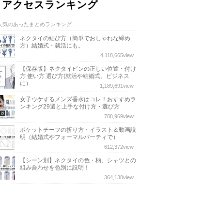
アクセスランキング
人気のあったまとめランキング
ネクタイの結び方（簡単でおしゃれな締め
方）結婚式・就活にも。
4,118,665
view
【保存版】ネクタイピンの正しい位置・付け
方 使い方 選び方(就活や結婚式、ビジネス
に）
1,189,691
view
女子ウケするメンズ香水はコレ！おすすめラ
ンキング29選と上手な付け方・選び方
788,969
view
ポケットチーフの折り方・イラスト＆動画説
明（結婚式やフォーマルパーティで）
612,372
view
【シーン別】ネクタイの色・柄、シャツとの
組み合わせを色別に説明！
364,138
view