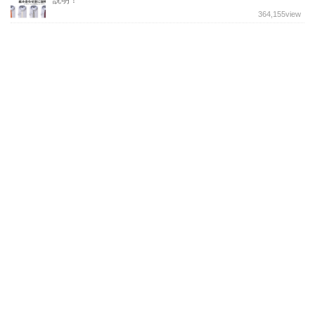
364,155
view