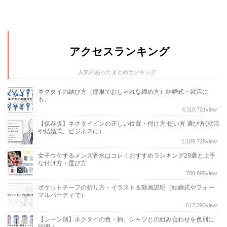
アクセスランキング
人気のあったまとめランキング
ネクタイの結び方（簡単でおしゃれな締め方）結婚式・就活に
も。
4,118,721
view
【保存版】ネクタイピンの正しい位置・付け方 使い方 選び方(就活
や結婚式、ビジネスに）
1,189,728
view
女子ウケするメンズ香水はコレ！おすすめランキング29選と上手
な付け方・選び方
788,995
view
ポケットチーフの折り方・イラスト＆動画説明（結婚式やフォー
マルパーティで）
612,393
view
【シーン別】ネクタイの色・柄、シャツとの組み合わせを色別に
説明！