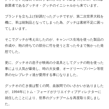
創業者であるグッチオ・グッチのイニシャルから来ています。
ブランドを立ち上げ好調だったグッチですが、第二次世界大戦を
機に、革は統制品となってしまった為、グッチは素材不足に困っ
てしまいます。
そこでグッチが考え出したのが、キャンバス生地を使った製品の
作成や、鞄の持ちての部分に竹を使うと言った今まで無かった発
想でした。
更に、グッチオの息子が映画の小道具としてグッチの鞄を使った
事により人気が爆発し、時の大女優、オードリーヘプバーン等世
界のセレブレティ達が愛用する事になりました。
グッチオの亡き後は暫くの間、血族間でのいさかいがありました
が、1994年にトム・フォードがクリエイティブディレクターに
就任したことにより、世界のグッチブームを再度取り戻しまし
た。