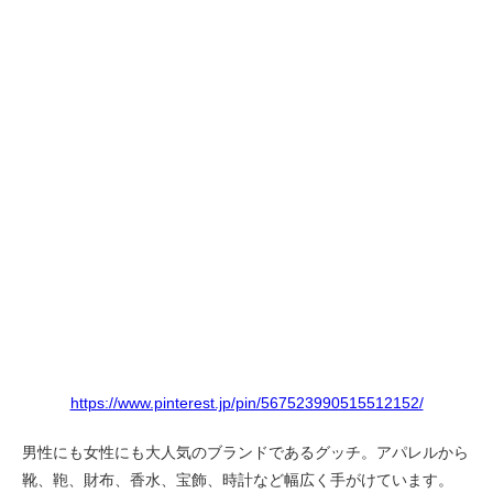
https://www.pinterest.jp/pin/567523990515512152/
男性にも女性にも大人気のブランドであるグッチ。アパレルから
靴、鞄、財布、香水、宝飾、時計など幅広く手がけています。