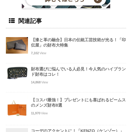
関連記事
【漆と革の融合】日本の伝統工芸技術が光る！「印
伝屋」の財布大特集
7,102
View
財布選びに悩んでいる人必見！今人気のハイブラン
ド財布はコレ！
14,868
View
【コスパ最強！】プレゼントにも喜ばれるビームス
のメンズ財布8選
11,970
View
コーデのアクセントに！「KENZO（ケンゾー）」