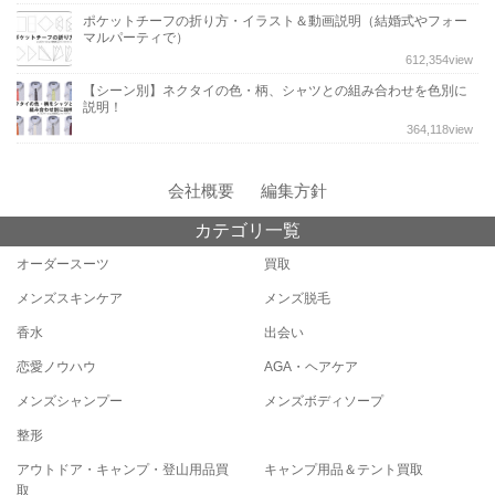
ポケットチーフの折り方・イラスト＆動画説明（結婚式やフォー
マルパーティで）
612,354
view
【シーン別】ネクタイの色・柄、シャツとの組み合わせを色別に
説明！
364,118
view
会社概要
編集方針
カテゴリ一覧
オーダースーツ
買取
メンズスキンケア
メンズ脱毛
香水
出会い
恋愛ノウハウ
AGA・ヘアケア
メンズシャンプー
メンズボディソープ
整形
アウトドア・キャンプ・登山用品買
キャンプ用品＆テント買取
取