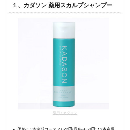
１、カダソン 薬用スカルプシャンプー
引用：カダソン
価格：1本定期コース 2,622円(送料+650円) / 2本定期