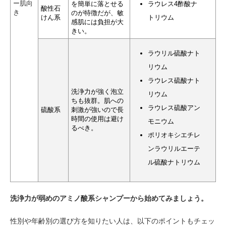
ー肌向
を簡単に落とせる
ラウレス4酢酸ナ
酸性石
き
のが特徴だが、敏
けん系
トリウム
感肌には負担が大
きい。
ラウリル硫酸ナト
リウム
ラウレス硫酸ナト
洗浄力が強く泡立
リウム
ちも抜群。肌への
ラウレス硫酸アン
硫酸系
刺激が強いので長
時間の使用は避け
モニウム
るべき。
ポリオキシエチレ
ンラウリルエーテ
ル硫酸ナトリウム
洗浄力が弱めのアミノ酸系シャンプーから始めてみましょう。
性別や年齢別の選び方を知りたい人は、以下のポイントもチェッ