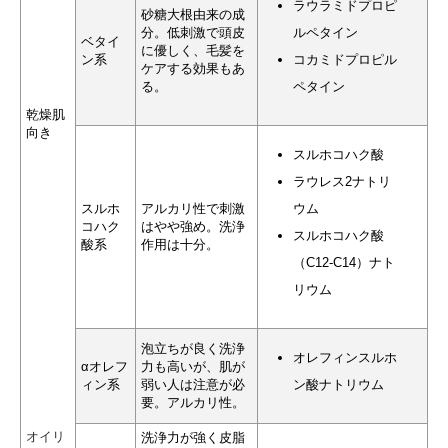
ラウラミドプロピ
砂糖大根由来の成
分。低刺激で頭皮
ルペタイン
ベタイ
に優しく、毛髪を
ン系
コカミドプロピル
ケアする効果もあ
る。
ペタイン
乾燥肌
向き
スルホコハク酸
ラウレス2ナトリ
スルホ
アルカリ性で刺激
ウム
コハク
はやや強め。洗浄
スルホコハク酸
酸系
作用は十分。
（C12-C14）ナト
リウム
泡立ちが良く洗浄
オレフィンスルホ
αオレフ
力も高いが、肌が
ィン系
弱い人は注意が必
ン酸ナトリウム
要。アルカリ性。
オイリ
洗浄力が強く皮脂