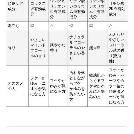
ジンクピ
リチン酸
リチン酸
頭皮ケア
ロックス
リチン酸
リチオン
ジカリウ
ジカリウ
成分
※有効成
2K※有効
※有効成
ム※有効
ム※有効
分
成分
分
成分
成分
泡立ち
◎
△
◎
◎
△
ふんわり
ナチュラ
やさしい
やさしい
ルフロー
マイルド
爽やかな
フローラ
香り
ラルのや
無香料
フローラ
香り
ル系の香
さしい香
ルの香り
り(微香
り
性)
フケ・か
汚れを落
敏感肌か
ゆみ・パ
フケ・か
としなが
フケやか
らくるフ
ーマやカ
オススメ
ゆみ・ニ
らフケ・
ゆみが気
ケやかゆ
ラー後の
の人
オイが気
かゆみを
になる方
みにお悩
頭皮ダメ
になる方
防ぎたい
みの方
ージが気
方
になる方