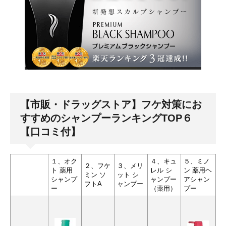
【市販・ドラッグストア】フケ対策にお
すすめのシャンプーランキングTOP６
【口コミ付】
１、オク
４、キュ
５、ミノ
２、フケ
３、メリ
ト 薬用
レル シ
ン 薬用ヘ
ミン ソ
ット シ
シャンプ
ャンプー
アシャン
フトA
ャンプー
ー
（薬用）
プー