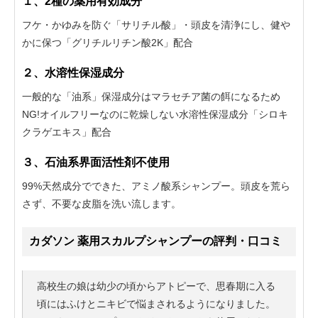
１、2種の薬用有効成分
フケ・かゆみを防ぐ「サリチル酸」・頭皮を清浄にし、健や
かに保つ「グリチルリチン酸2K」配合
２、水溶性保湿成分
一般的な「油系」保湿成分はマラセチア菌の餌になるため
NG!オイルフリーなのに乾燥しない水溶性保湿成分「シロキ
クラゲエキス」配合
３、石油系界面活性剤不使用
99%天然成分でできた、アミノ酸系シャンプー。頭皮を荒ら
さず、不要な皮脂を洗い流します。
カダソン 薬用スカルプシャンプーの評判・口コミ
高校生の娘は幼少の頃からアトピーで、思春期に入る
頃にはふけとニキビで悩まされるようになりました。