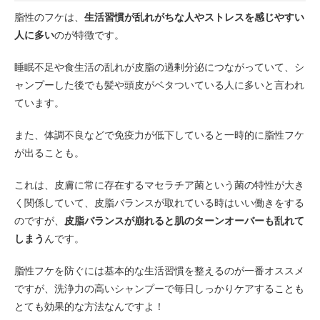
脂性のフケは、
生活習慣が乱れがちな人やストレスを感じやすい
人に多い
のが特徴です。
睡眠不足や食生活の乱れが皮脂の過剰分泌につながっていて、シ
ャンプーした後でも髪や頭皮がベタついている人に多いと言われ
ています。
また、体調不良などで免疫力が低下していると一時的に脂性フケ
が出ることも。
これは、皮膚に常に存在するマセラチア菌という菌の特性が大き
く関係していて、皮脂バランスが取れている時はいい働きをする
のですが、
皮脂バランスが崩れると肌のターンオーバーも乱れて
しまう
んです。
脂性フケを防ぐには基本的な生活習慣を整えるのが一番オススメ
ですが、洗浄力の高いシャンプーで毎日しっかりケアすることも
とても効果的な方法なんですよ！