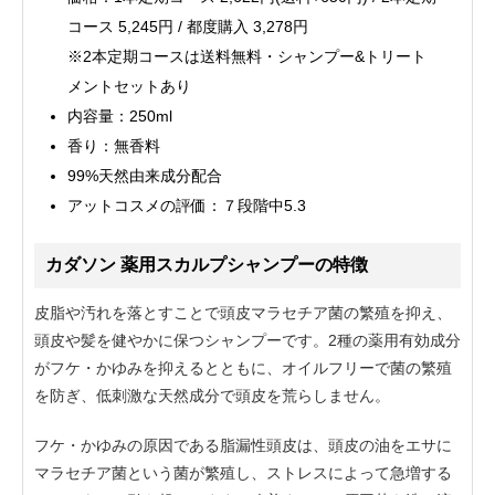
コース 5,245円 / 都度購入 3,278円
※2本定期コースは送料無料・シャンプー&トリート
メントセットあり
内容量：250ml
香り：無香料
99%天然由来成分配合
アットコスメの評価：７段階中5.3
カダソン 薬用スカルプシャンプーの特徴
皮脂や汚れを落とすことで頭皮マラセチア菌の繁殖を抑え、
頭皮や髪を健やかに保つシャンプーです。2種の薬用有効成分
がフケ・かゆみを抑えるとともに、オイルフリーで菌の繁殖
を防ぎ、低刺激な天然成分で頭皮を荒らしません。
フケ・かゆみの原因である脂漏性頭皮は、頭皮の油をエサに
マラセチア菌という菌が繁殖し、ストレスによって急増する