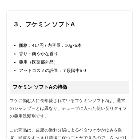
３、フケミン ソフトA
価格：417円 / 内容量：10g×5本
香り：爽やかな香り
薬用（医薬部外品）
アットコスメの評価：７段階中5.0
フケミン ソフトAの特徴
フケに悩む人に長年愛されているフケミンソフトAは、通常
のシャンプーとは異なり、チューブに入った使い切りタイプ
の薬用洗髪剤です。
この商品は、皮脂の過剰分泌によるベタつきやかゆみを防
ぎ、頭皮をすっきり清潔に保つことができるので、さっぱり