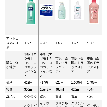
アットコ
スメの評
4.8/7
5.0/7
4.6/7
4.5/7
4.2/7
価
市販（マ
市販（マ
ツモトキ
ツモトキ
市販（全
市販（全
市販（全
購入でき
ヨシ、コ
ヨシ、コ
国のドラ
国のドラ
国のドラ
る場所
コカラフ
コカラフ
ッグスト
ッグスト
ッグスト
ァインな
ァインな
ア）
ア）
ア）
ど）
ど）
価格
412円
417円
526円
1,100円
1,405円
容量
320ml
10g×5本
480ml
420ml
450ml
洗浄力
やや強め
強め
普通
普通
弱め
イオウ、
グリチル
グリチル
オクトピ
グリチル