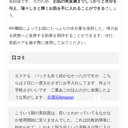
美顔器です。そのため、
お肌の角質層までしっかりと水分を
与え、瑞々しさと輝くお肌を手に入れることができる
でしょ
う。
RF機能によってお肌にたっぷりの水分量を保持した、弾力あ
る状態へと改善する効果を期待することができます。ぜひ、
美肌ケアを施す際に使用してみてください。
口コミ
エステも パックも全く続かなかったのですが こち
らは２日に一度欠かさずにお手入れしてます 何より
手軽さがいいです 二重あごがほんの少し改善したよ
うな気がします。
引用元Amazon
こういう類の美顔器は、良いとわかっていてもなかな
か使用開始に至りませんでした。これは比較的簡単に
始められて、しかも１回５分という手軽さが気に入り