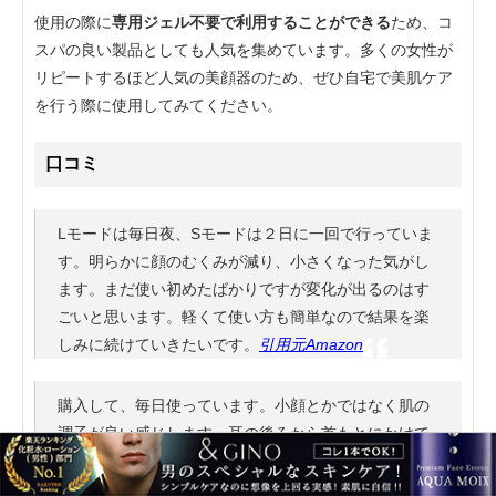
使用の際に
専用ジェル不要で利用することができる
ため、コ
スパの良い製品としても人気を集めています。多くの女性が
リピートするほど人気の美顔器のため、ぜひ自宅で美肌ケア
を行う際に使用してみてください。
口コミ
Lモードは毎日夜、Sモードは２日に一回で行っていま
す。明らかに顔のむくみが減り、小さくなった気がし
ます。まだ使い初めたばかりですが変化が出るのはす
ごいと思います。軽くて使い方も簡単なので結果を楽
しみに続けていきたいです。
引用元Amazon
購入して、毎日使っています。小顔とかではなく肌の
調子が良い感じします。耳の後ろから首もとにかけて
リンパ流しをすると首の調子もよく本当に購入して良
かったです。
引用元Amazon