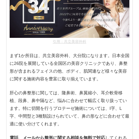
引用：共立美容外科
まず1か所目は、共立美容外科、大分院になります。日本全国
に26院を展開している全国区の美容クリニックであり、鼻整
形が含まれるフェイスの他、ボディ、肌関連など様々な美容
に関する施術内容を豊富に取り揃えています。
肝心の鼻整形に関しては、隆鼻術、鼻翼縮小、耳介軟骨移
植、段鼻、鼻中隔など、悩みに合わせて幅広く取り扱ってい
ます。特に切開を行うプロテーゼ施術については、I字、L
字、中間型と3種類設けられていて、鼻の形などに合わせて最
適に使い分けてくれます。
電話、メールから整形に関する相談を無料で対応
してくれる