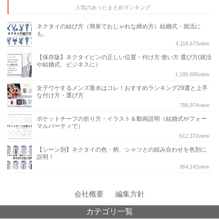
人気のあったまとめランキング
ネクタイの結び方（簡単でおしゃれな締め方）結婚式・就活に
も。
4,118,673
view
【保存版】ネクタイピンの正しい位置・付け方 使い方 選び方(就活
や結婚式、ビジネスに）
1,189,695
view
女子ウケするメンズ香水はコレ！おすすめランキング29選と上手
な付け方・選び方
788,974
view
ポケットチーフの折り方・イラスト＆動画説明（結婚式やフォー
マルパーティで）
612,372
view
【シーン別】ネクタイの色・柄、シャツとの組み合わせを色別に
説明！
364,142
view
会社概要
編集方針
カテゴリ一覧