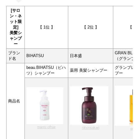
[サロ
ン・ネ
ット限
定]
【 1位 】
【 2位 】
【 3
美髪シ
ャンプ
ー
ブラン
GRAN BLEN
BIHATSU
日本盛
ド名
（グランブレ
beau.BIHATSU（ビハ
グランブレン
薬用 美髪シャンプー
ツ）シャンプー
プー
商品名
manis-ofhair
nihonsakari
gran-l