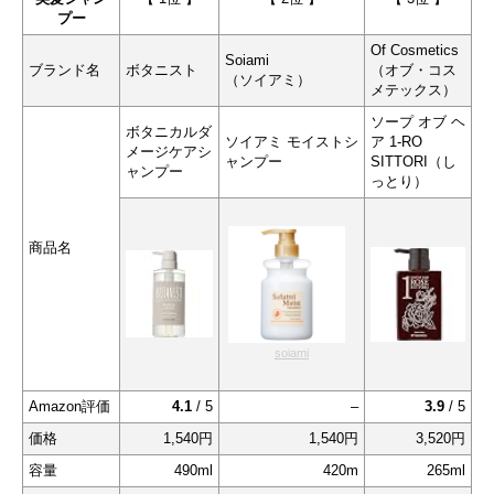
プー
Of Cosmetics
Soiami
ブランド名
ボタニスト
（オブ・コス
（ソイアミ）
メテックス）
ソープ オブ ヘ
ボタニカルダ
ソイアミ モイストシ
ア 1-RO
メージケアシ
ャンプー
SITTORI（し
ャンプー
っとり）
商品名
soiami
Amazon評価
4.1
/ 5
–
3.9
/ 5
価格
1,540円
1,540円
3,520円
容量
490ml
420m
265ml