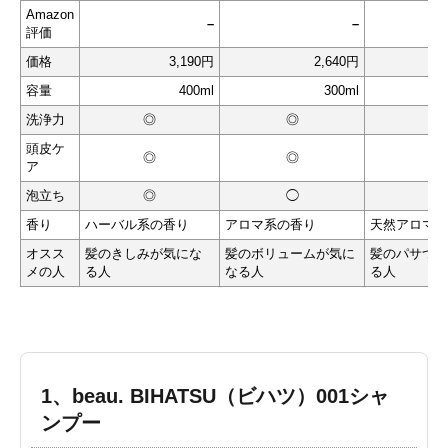
Amazon
–
–
評価
価格
3,190円
2,640
円
容量
400ml
300ml
洗浄力
◎
◎
◎
頭皮ケ
◎
◎
◎
ア
泡立ち
◎
◯
◎
香り
ハーバル系の香り
アロマ系の香り
天然アロマの
オスス
髪のきしみが気にな
髪のボリュームが気に
髪のパサつき
メの人
る人
なる人
る人
1、beau. BIHATSU（ビハツ）001シャ
ンプー