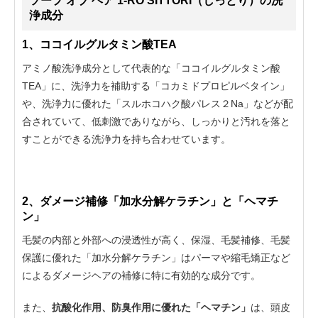
ソープ オブ ヘア 1-RO SITTORI（しっとり）の洗
浄成分
1、ココイルグルタミン酸TEA
アミノ酸洗浄成分として代表的な「ココイルグルタミン酸
TEA」に、洗浄力を補助する「コカミドプロピルベタイン」
や、洗浄力に優れた「スルホコハク酸パレス２Na」などが配
合されていて、低刺激でありながら、しっかりと汚れを落と
すことができる洗浄力を持ち合わせています。
2、ダメージ補修「加水分解ケラチン」と「ヘマチ
ン」
毛髪の内部と外部への浸透性が高く、保湿、毛髪補修、毛髪
保護に優れた「加水分解ケラチン」はパーマや縮毛矯正など
によるダメージヘアの補修に特に有効的な成分です。
また、
抗酸化作用、防臭作用に優れた「ヘマチン」
は、頭皮