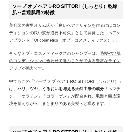
ソープ オブ ヘア 1-RO SITTORI（しっとり）乾燥
肌～普通肌用
の特徴
美容師の古里オサム氏が「良いヘアデザインを作るにはコン
ディションの良い髪が必要不可欠」として開発した、ヘアケ
アブランド「Of cosmetics（オブ・コスメティックス）」。
そんなオブ・コスメティックスのシャンプーは、
毛髪や地肌
のコンディションに合わせて選ぶことができる豊富なライン
アップが魅力
です。
中でもこの「ソープ オブ ヘア 1-RO SITTORI（しっとり）」
は、
ハリ、ツヤ、うるおいを与える天然由来の成分
「ヘマチ
ン」「ケラチン」「コラーゲン」が配合され、毛髪と頭皮環
境を整えながら、まとまりのある美髪へと導きます。