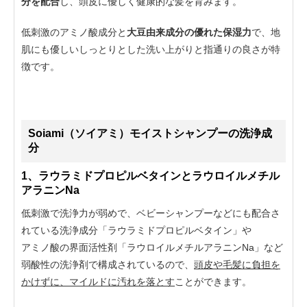
分を配合
し、頭皮に優しく健康的な髪を育みます。
低刺激のアミノ酸成分と
大豆由来成分の優れた保湿力
で、地
肌にも優しいしっとりとした洗い上がりと指通りの良さが特
徴です。
Soiami（ソイアミ）モイストシャンプーの洗浄成
分
1、
ラウラミドプロピルベタインとラウロイルメチル
アラニンNa
低刺激で洗浄力が弱めで、ベビーシャンプーなどにも配合さ
れている洗浄成分「ラウラミドプロピルベタイン」や
アミノ酸の界面活性剤「ラウロイルメチルアラニンNa」など
弱酸性の洗浄剤で構成されているので、
頭皮や毛髪に負担を
かけずに、マイルドに汚れを落とす
ことができます。