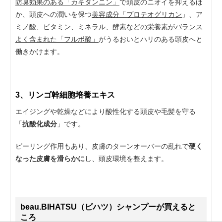
防臭効果のある「カキタンニン」
で頭皮のニオイを抑えるほ
か、頭皮への潤いを保つ
美容成分「プロテオグリカン
」、ア
ミノ酸、ビタミン、ミネラル、酵素などの
栄養素がバランス
よく含まれた「フルボ酸」
がうるおいとハリのある頭皮へと
働きかけます。
3、リンゴ幹細胞培養エキス
エイジングや乾燥などにより酸性化する頭皮や毛髪を守る
「
抗酸化成分
」です。
ピーリング作用もあり、皮膚のターンオーバーの乱れで
硬く
なった皮膚を滑らかに
し、頭皮環境を整えます。
beau.BIHATSU（ビハツ）シャンプーが買えると
ころ