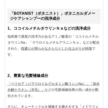
「BOTANIST（ボタニスト）」ボタニカルダメー
ジケアシャンプーの洗浄成分
1、ココイルメチルタウリンＮａなどの洗浄成分
低刺激で適度の洗浄力があるアミノ酸系の「ココイルメチル
タウリンNa」「ラウロイルメチルアラニンＮａ」などが配合
された、
指通りが滑らかなさらりとした仕上がりが特徴
で
す。
2、豊富な毛髪補修成分
「ペリセア（ジラウロイルグルタミン酸リシンNa）」「加水
分解ケラチン（羊毛）」
などの毛髪補修効果の高い成分が配
合されています。
さらに、キューティクルを補修する働きをする「メドウフォ