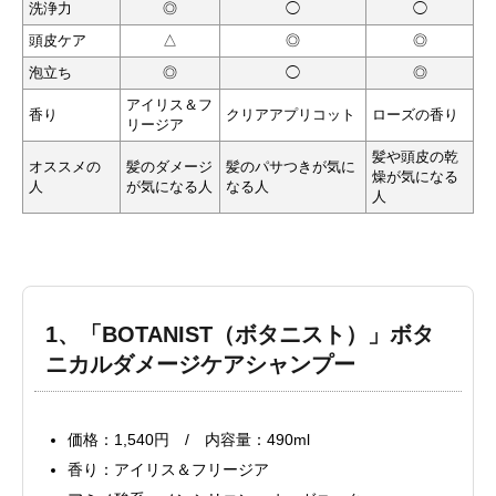
洗浄力
◎
◯
◯
頭皮ケア
△
◎
◎
泡立ち
◎
◯
◎
アイリス＆フ
香り
クリアアプリコット
ローズの香り
リージア
髪や頭皮の乾
オススメの
髪のダメージ
髪のパサつきが気に
燥が気になる
人
が気になる人
なる人
人
1、「BOTANIST（ボタニスト）」ボタ
ニカルダメージケアシャンプー
価格：1,540円 / 内容量：490ml
香り：アイリス＆フリージア