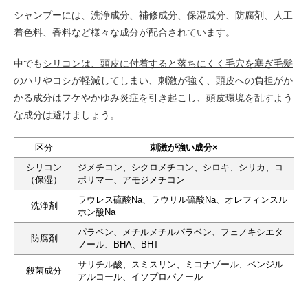
シャンプーには、洗浄成分、補修成分、保湿成分、防腐剤、人工
着色料、香料など様々な成分が配合されています。
中でも
シリコンは、頭皮に付着すると落ちにくく毛穴を塞ぎ毛髪
のハリやコシが軽減
してしまい、
刺激が強く、頭皮への負担がか
かる成分はフケやかゆみ炎症を引き起こし
、頭皮環境を乱すよう
な成分は避けましょう。
区分
刺激が強い成分×
シリコン
ジメチコン、シクロメチコン、シロキ、シリカ、コ
（保湿）
ポリマー、アモジメチコン
ラウレス硫酸Na、
ラウリル硫酸Na、
オレフィンスル
洗浄剤
ホン酸Na
パラペン、
メチルメチルパラベン、
フェノキシエタ
防腐剤
ノール、
BHA、
BHT
サリチル酸、
スミスリン、ミコナゾール、ベンジル
殺菌成分
アルコール、イソプロパノール