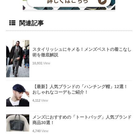
関連記事
スタイリッシュにキメる！メンズベストの着こなし
術を徹底解説
10,931
View
【最新】人気ブランドの「ハンチング帽」12選！
おしゃれなコーデもご紹介！
4,112
View
メンズにおすすめの「トートバッグ」人気ブランド
商品30選！
4,740
View