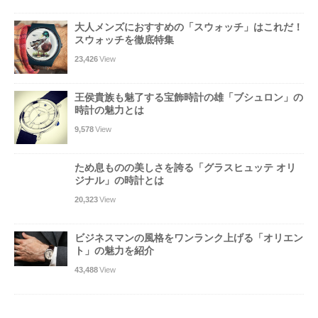
大人メンズにおすすめの「スウォッチ」はこれだ！
スウォッチを徹底特集
23,426
View
王侯貴族も魅了する宝飾時計の雄「ブシュロン」の
時計の魅力とは
9,578
View
ため息ものの美しさを誇る「グラスヒュッテ オリ
ジナル」の時計とは
20,323
View
ビジネスマンの風格をワンランク上げる「オリエン
ト」の魅力を紹介
43,488
View