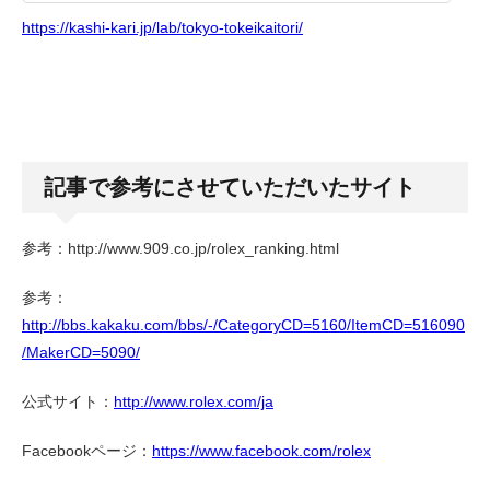
https://kashi-kari.jp/lab/tokyo-tokeikaitori/
記事で参考にさせていただいたサイト
参考：http://www.909.co.jp/rolex_ranking.html
参考：
http://bbs.kakaku.com/bbs/-/CategoryCD=5160/ItemCD=516090
/MakerCD=5090/
公式サイト：
http://www.rolex.com/ja
Facebookページ：
https://www.facebook.com/rolex