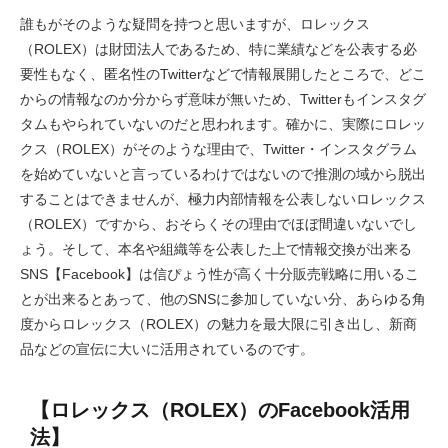
誰もがそのような疑問を持つと思いますが、ロレックス
（ROLEX）は財団法人であるため、特に業績などを公表する必
要性もなく、匿名性のTwitterなどで情報展開したところで、どこ
からの情報なのか分からず意味が無いため、Twitterもインスタグ
タムもやられていないのだと思われます。確かに、実際にロレッ
クス（ROLEX）がそのような理由で、Twitter・インスタグラム
を始めていないと言っているわけではないので推測の域から脱出
することはできませんが、極力内部情報を公表しないロレックス
（ROLEX）ですから、おそらくその理由でほぼ間違いないでし
ょう。そして、本名や組織等を公表した上で情報交換が出来る
SNS【Facebook】は信ぴょう性が高く十分販売戦略に用いるこ
とが出来るとあって、他のSNSに参加していない分、あらゆる角
度からロレックス（ROLEX）の魅力を最大限に引き出し、新商
品などの宣伝に大いに活用されているのです。
【ロレックス（ROLEX）のFacebook活用
法】