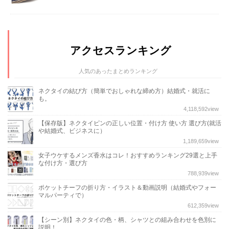
アクセスランキング
人気のあったまとめランキング
ネクタイの結び方（簡単でおしゃれな締め方）結婚式・就活に
も。
4,118,592
view
【保存版】ネクタイピンの正しい位置・付け方 使い方 選び方(就活
や結婚式、ビジネスに）
1,189,659
view
女子ウケするメンズ香水はコレ！おすすめランキング29選と上手
な付け方・選び方
788,939
view
ポケットチーフの折り方・イラスト＆動画説明（結婚式やフォー
マルパーティで）
612,359
view
【シーン別】ネクタイの色・柄、シャツとの組み合わせを色別に
説明！