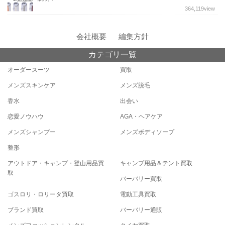
364,119
view
会社概要
編集方針
カテゴリ一覧
オーダースーツ
買取
メンズスキンケア
メンズ脱毛
香水
出会い
恋愛ノウハウ
AGA・ヘアケア
メンズシャンプー
メンズボディソープ
整形
アウトドア・キャンプ・登山用品買
キャンプ用品＆テント買取
取
バーバリー買取
ゴスロリ・ロリータ買取
電動工具買取
ブランド買取
バーバリー通販