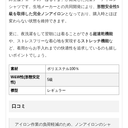
シャツです。生地メーカーとの共同開発により、
形態安全性5
級を取得した完全ノンアイロン
となっており、購入時とほぼ
変わらない状態を維持できます。
更に、夜洗濯をして翌朝には着ることができる
超速乾機能
や、ストレスフリーな着心地を実現する
ストレッチ機能
な
ど、着用からお手入れまでの快適性を追求しているのも嬉し
いポイントでしょう。
素材
ポリエステル100％
W&W性(形態安定
5級
性)
襟型
レギュラー
口コミ
アイロン作業の負荷軽減のため、ノンアイロンのシャ