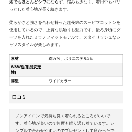
濯でもほとんどシワにならず
、縮みも少なく、着用中もパリ
っとした着心地が長く続きます。
柔らかさと強さを合わせ持った超長綿のスーピマコットンを
使用しているので、上質な肌触りも魅力です。後ろ身頃にダ
ーツを入れたミラノフィットモデルで、スタイリッシュなシ
ャツスタイルが楽しめます。
素材
綿97％、ポリエステル3％
W&W性(形態安定
–
性)
襟型
ワイドカラー
口コミ
ノンアイロンで気持ち良く着られるところがいいで
す。着心地が良いので何度も繰り返し着ています。シ
ンプルで合わせやすいのでプレゼントして良かったで