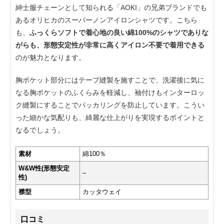
紳士服チェーンとして知られる「AOKI」の兄弟ブランドでも
あるオリヒカのスーパーノンアイロンシャツです。こちら
も、
ふっくらソフトで着心地の良い綿100%のシャツでありな
がらも、形態安定性が非常に高くアイロン不要で着用できる
のが魅力となります。
胸ポケット部分にはテープ縫製を施すことで、洗濯後に気に
なる胸ポケットのふくらみを軽減し、袖付けもインターロッ
ク縫製にすることでパッカリングを防止しています。こうい
った細かな気配りも、綺麗な仕上がりを実現するポイントと
なるでしょう。
素材
綿100％
W&W性(形態安定
–
性)
襟型
カッタウェイ
口コミ