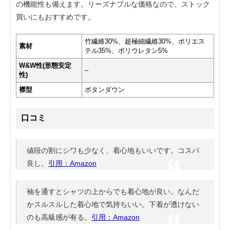
の機能性も備えます。リーズナブルな価格なので、ストック
買いにもおすすめです。
竹繊維30%、超極細繊維30%、ポリエス
素材
テル35%、ポリウレタン5%
W&W性(形態安定
–
性)
襟型
ボタンダウン
口コミ
値段の割にシワも少なく、着心地もいいです。コスパ
良し。
引用：Amazon
袖を通すとシャツの上からでも着心地が良い。なんだ
かスルスルした着心地で気持ちいい。下着が透けない
のも高級感が有る。
引用：Amazon