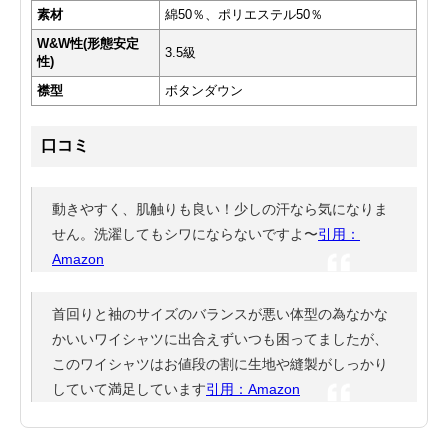
素材
綿50％、ポリエステル50％
W&W性(形態安定
3.5級
性)
襟型
ボタンダウン
口コミ
動きやすく、肌触りも良い！少しの汗なら気になりま
せん。洗濯してもシワにならないですよ〜
引用：
Amazon
首回りと袖のサイズのバランスが悪い体型の為なかな
かいいワイシャツに出合えずいつも困ってましたが、
このワイシャツはお値段の割に生地や縫製がしっかり
していて満足しています
引用：Amazon