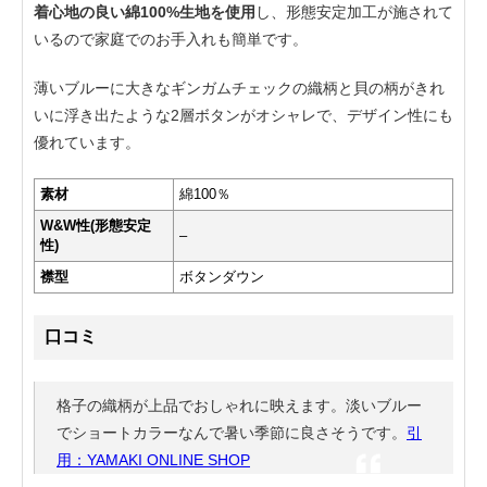
着心地の良い綿100%生地を使用
し、形態安定加工が施されて
いるので家庭でのお手入れも簡単です。
薄いブルーに大きなギンガムチェックの織柄と貝の柄がきれ
いに浮き出たような2層ボタンがオシャレで、デザイン性にも
優れています。
素材
綿100％
W&W性(形態安定
–
性)
襟型
ボタンダウン
口コミ
格子の織柄が上品でおしゃれに映えます。淡いブルー
でショートカラーなんで暑い季節に良さそうです。
引
用：YAMAKI ONLINE SHOP