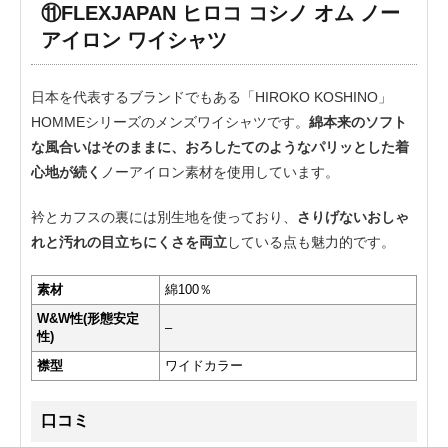
⑪FLEXJAPAN ヒロコ コシノ オム ノー
アイロン ワイシャツ
日本を代表するブランドでもある「HIROKO KOSHINO」
HOMMEシリーズのメンズワイシャツです。
綿本来のソフト
な風合いはそのままに、おろしたてのようなパリッとした着
心地が続く
ノーアイロン素材を使用しています。
衿とカフスの裏には別生地を使っており、
さりげないおしゃ
れと汚れの目立ちにくさを両立
している点も魅力的です。
素材
綿100％
W&W性(形態安定
–
性)
襟型
ワイドカラー
口コミ