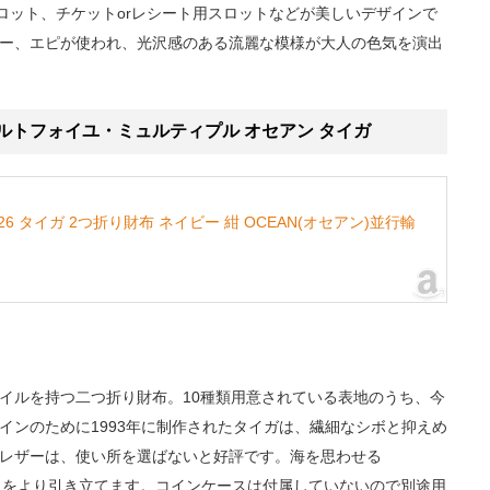
ロット、チケットorレシート用スロットなどが美しいデザインで
ー、エピが使われ、光沢感のある流麗な模様が大人の色気を演出
ン)/ポルトフォイユ・ミュルティプル オセアン タイガ
M32826 タイガ 2つ折り財布 ネイビー 紺 OCEAN(オセアン)並行輸
イルを持つ二つ折り財布。10種類用意されている表地のうち、今
インのために1993年に制作されたタイガは、繊細なシボと抑えめ
レザーは、使い所を選ばないと好評です。海を思わせる
魅力をより引き立てます。コインケースは付属していないので別途用