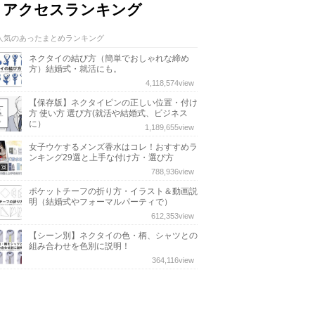
アクセスランキング
人気のあったまとめランキング
ネクタイの結び方（簡単でおしゃれな締め
方）結婚式・就活にも。
4,118,574
view
【保存版】ネクタイピンの正しい位置・付け
方 使い方 選び方(就活や結婚式、ビジネス
に）
1,189,655
view
女子ウケするメンズ香水はコレ！おすすめラ
ンキング29選と上手な付け方・選び方
788,936
view
ポケットチーフの折り方・イラスト＆動画説
明（結婚式やフォーマルパーティで）
612,353
view
【シーン別】ネクタイの色・柄、シャツとの
組み合わせを色別に説明！
364,116
view