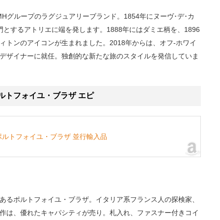
Hグループのラグジュアリーブランド。1854年にヌーヴ･デ･カ
とするアトリエに端を発します。1888年にはダミエ柄を、1896
トンのアイコンが生まれました。2018年からは、オフ-ホワイ
デザイナーに就任。独創的な新たな旅のスタイルを発信していま
)/ポルトフォイユ・ブラザ エピ
ピ ポルトフォイユ・ブラザ 並行輸入品
あるポルトフォイユ・ブラザ。イタリア系フランス人の探検家、
作は、優れたキャパシティが売り。札入れ、ファスナー付きコイ