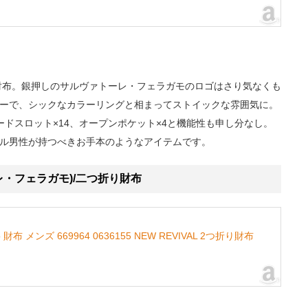
）
長財布。銀押しのサルヴァトーレ・フェラガモのロゴはさり気なくも
ーで、シックなカラーリングと相まってストイックな雰囲気に。
ドスロット×14、オープンポケット×4と機能性も申し分なし。
ル男性が持つべきお手本のようなアイテムです。
ァトーレ・フェラガモ)/二つ折り財布
mo 財布 メンズ 669964 0636155 NEW REVIVAL 2つ折り財布