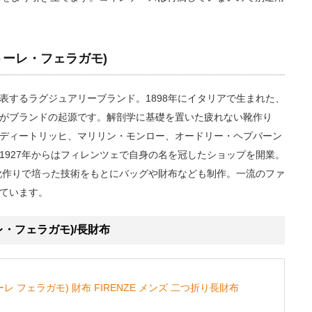
ルヴァトーレ・フェラガモ)
表するラグジュアリーブランド。1898年にイタリアで生まれた、
がブランドの起源です。解剖学に基礎を置いた疲れない靴作り
ディートリッヒ、マリリン・モンロー、オードリー・ヘプバーン
1927年からはフィレンツェで自身の名を冠したショップを開業。
は靴作りで培った技術をもとにバッグや財布なども制作。一流のファ
ています。
トーレ・フェラガモ)/長財布
ヴァトーレ フェラガモ) 財布 FIRENZE メンズ 二つ折り長財布