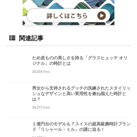
関連記事
ため息ものの美しさを誇る「グラスヒュッテ オリ
ジナル」の時計とは
20,319
View
男女から支持されるグッチの洗練されたスタイリッ
シュなデザインと高い実用性を兼ね揃えた時計と
は？
10,277
View
１億円台のモデルも？スイスの超高級腕時計ブラン
ド「リシャール・ミル」の謎に迫る！