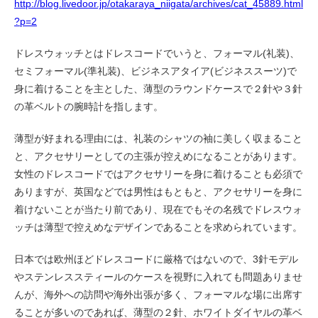
http://blog.livedoor.jp/otakaraya_niigata/archives/cat_45889.html
?p=2
ドレスウォッチとはドレスコードでいうと、フォーマル(礼装)、
セミフォーマル(準礼装)、ビジネスアタイア(ビジネススーツ)で
身に着けることを主とした、薄型のラウンドケースで２針や３針
の革ベルトの腕時計を指します。
薄型が好まれる理由には、礼装のシャツの袖に美しく収まること
と、アクセサリーとしての主張が控えめになることがあります。
女性のドレスコードではアクセサリーを身に着けることも必須で
ありますが、英国などでは男性はもともと、アクセサリーを身に
着けないことが当たり前であり、現在でもその名残でドレスウォ
ッチは薄型で控えめなデザインであることを求められています。
日本では欧州ほどドレスコードに厳格ではないので、3針モデル
やステンレススティールのケースを視野に入れても問題ありませ
んが、海外への訪問や海外出張が多く、フォーマルな場に出席す
ることが多いのであれば、薄型の２針、ホワイトダイヤルの革ベ