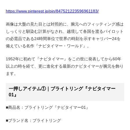
https://www.pinterest.jp/pin/847521223596961183/
画像は大盤の見た目とは対照的に、腕元へのフィッティング感は
しっくりと馴染む計算がなされ、越境して各国を渡るパイロット
の必需品である24時間単位で世界の時刻を示すキャリバー24を
備えている名作『ナビタイマー・ワールド』。
1952年に初めて『ナビタイマー』をこの世に発表してから60年
以上の時を経て、更に進化する最新のナビタイマーが腕元を飾り
ます。
一押しアイテム①｜ブライトリング『ナビタイマー
01』
■商品名：ブライトリング『ナビタイマー01』
■ブランド名：ブライトリング