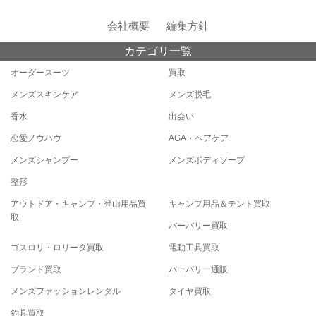
会社概要
編集方針
カテゴリ一覧
オーダースーツ
買取
メンズスキンケア
メンズ脱毛
香水
出会い
恋愛ノウハウ
AGA・ヘアケア
メンズシャンプー
メンズボディソープ
整形
アウトドア・キャンプ・登山用品買
キャンプ用品＆テント買取
取
バーバリー買取
ゴスロリ・ロリータ買取
電動工具買取
ブランド買取
バーバリー通販
メンズファッションレンタル
タイヤ買取
釣具買取