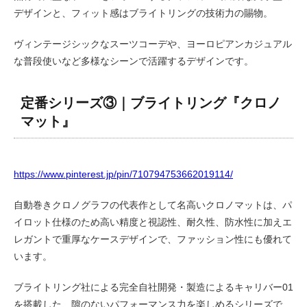
デザインと、フィット感はブライトリングの技術力の賜物。
ヴィンテージシックなスーツコーデや、ヨーロピアンカジュアル
な普段使いなど多様なシーンで活躍するデザインです。
定番シリーズ③｜ブライトリング『クロノ
マット』
https://www.pinterest.jp/pin/710794753662019114/
自動巻きクロノグラフの代表作として名高いクロノマットは、パ
イロット仕様のため高い精度と視認性、耐久性、防水性に加えエ
レガントで重厚なケースデザインで、ファッション性にも優れて
います。
ブライトリング社による完全自社開発・製造によるキャリバー01
を搭載した、隙のないパフォーマンス力を楽しめるシリーズで