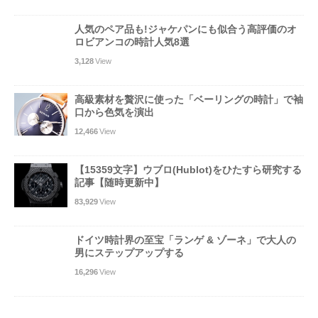
人気のペア品も!ジャケパンにも似合う高評価のオ
ロビアンコの時計人気8選
3,128
View
高級素材を贅沢に使った「ベーリングの時計」で袖
口から色気を演出
12,466
View
【15359文字】ウブロ(Hublot)をひたすら研究する
記事【随時更新中】
83,929
View
ドイツ時計界の至宝「ランゲ & ゾーネ」で大人の
男にステップアップする
16,296
View