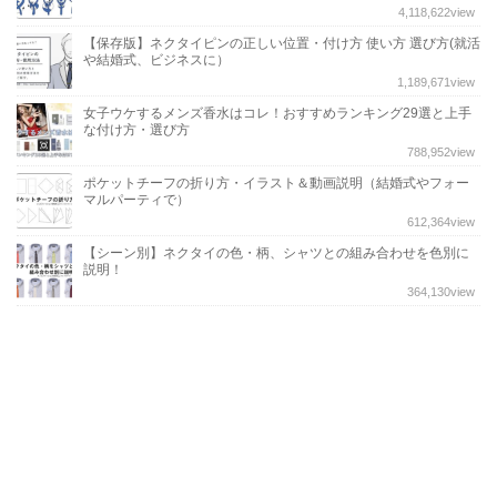
4,118,622
view
【保存版】ネクタイピンの正しい位置・付け方 使い方 選び方(就活
や結婚式、ビジネスに）
1,189,671
view
女子ウケするメンズ香水はコレ！おすすめランキング29選と上手
な付け方・選び方
788,952
view
ポケットチーフの折り方・イラスト＆動画説明（結婚式やフォー
マルパーティで）
612,364
view
【シーン別】ネクタイの色・柄、シャツとの組み合わせを色別に
説明！
364,130
view