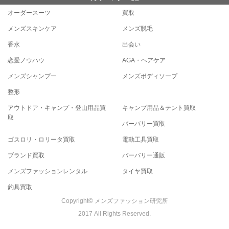
オーダースーツ
買取
メンズスキンケア
メンズ脱毛
香水
出会い
恋愛ノウハウ
AGA・ヘアケア
メンズシャンプー
メンズボディソープ
整形
アウトドア・キャンプ・登山用品買
キャンプ用品＆テント買取
取
バーバリー買取
ゴスロリ・ロリータ買取
電動工具買取
ブランド買取
バーバリー通販
メンズファッションレンタル
タイヤ買取
釣具買取
Copyright© メンズファッション研究所
2017 All Rights Reserved.