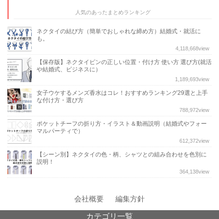
人気のあったまとめランキング
ネクタイの結び方（簡単でおしゃれな締め方）結婚式・就活に
も。
4,118,668
view
【保存版】ネクタイピンの正しい位置・付け方 使い方 選び方(就活
や結婚式、ビジネスに）
1,189,693
view
女子ウケするメンズ香水はコレ！おすすめランキング29選と上手
な付け方・選び方
788,972
view
ポケットチーフの折り方・イラスト＆動画説明（結婚式やフォー
マルパーティで）
612,372
view
【シーン別】ネクタイの色・柄、シャツとの組み合わせを色別に
説明！
364,138
view
会社概要
編集方針
カテゴリ一覧