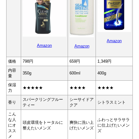
Amazon
Amazon
Amazon
価格
798円
659円
1,349円
内容
350g
600ml
400g
量
保湿
★★★★★
★★★★
★★★★
力
スパークリングフルー
シーサイドア
香り
シトラスミント
ティー
クア
こん
な人
ふわっとサラサラ
頭皮環境をトータルに
爽快に洗い上
にオ
に仕上げたいメン
整えたいメンズ
げたいメンズ
スス
ズ
メ