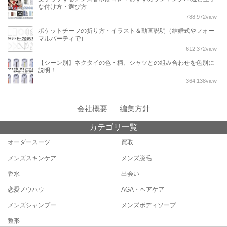
な付け方・選び方
788,972
view
ポケットチーフの折り方・イラスト＆動画説明（結婚式やフォー
マルパーティで）
612,372
view
【シーン別】ネクタイの色・柄、シャツとの組み合わせを色別に
説明！
364,138
view
会社概要
編集方針
カテゴリ一覧
オーダースーツ
買取
メンズスキンケア
メンズ脱毛
香水
出会い
恋愛ノウハウ
AGA・ヘアケア
メンズシャンプー
メンズボディソープ
整形