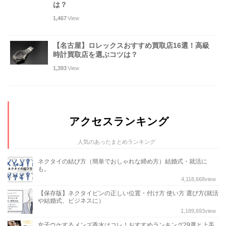
は？
1,467
View
【名古屋】ロレックスおすすめ買取店16選！高級
時計買取店を選ぶコツは？
1,393
View
アクセスランキング
人気のあったまとめランキング
ネクタイの結び方（簡単でおしゃれな締め方）結婚式・就活に
も。
4,118,668
view
【保存版】ネクタイピンの正しい位置・付け方 使い方 選び方(就活
や結婚式、ビジネスに）
1,189,693
view
女子ウケするメンズ香水はコレ！おすすめランキング29選と上手