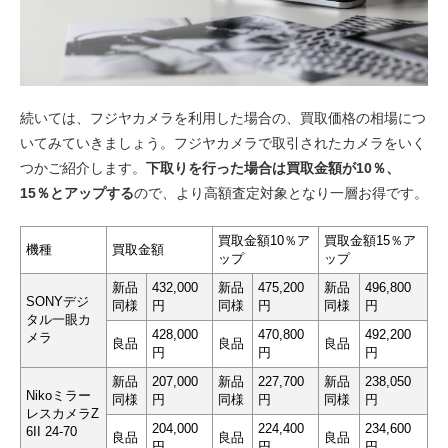
続いては、フジヤカメラを利用した場合の、買取価格の相場につ
いてみていきましょう。フジヤカメラで取引されたカメラをいく
つかご紹介します。
下取りを行った場合は買取金額が10％、
15％とアップする
ので、より高額査定対象となり一層お得です。
買取金額10％ア
買取金額15％ア
機種
買取金額
ップ
ップ
新品
432,000
新品
475,200
新品
496,800
SONYデジ
同様
円
同様
円
同様
円
タル一眼カ
428,000
470,800
492,200
メラ
良品
良品
良品
円
円
円
新品
207,000
新品
227,700
新品
238,050
Nikoミラー
同様
円
同様
円
同様
円
レスカメラZ
204,000
224,400
234,600
6II 24-70
良品
良品
良品
円
円
円