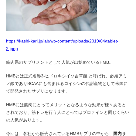
https://kashi-kari.jp/lab/wp-content/uploads/2019/04/tablet-
2.jpeg
筋肉系のサプリメントとして人気が出始めているHMB。
HMBとは正式名称3-ヒドロキシイソ吉草酸 と呼ばれ、必須アミ
ノ酸でありBCAAにも含まれるロイシンの代謝産物として米国に
て開発されたサプリになります。
HMBには筋肉にとってメリットとなるような効果が様々あると
されており、筋トレを行う人にとってはプロテインと同じくらい
の人気があります。
今回は、各社から販売されているHMBサプリの中から、
国内サ