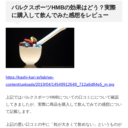
バルクスポーツHMBの効果はどう？実際
に購入して飲んでみた感想をレビュー
https://kashi-kari.jp/lab/wp-
content/uploads/2019/04/14549912648_712a6d84e5_m.jpg
上記ではバルクスポーツHMBについての口コミにについて確認
してきましたが、実際に商品を購入して飲んでみての感想につい
て記載します。
上記の悪い口コミの中に「粒が大きくて飲めない」というものが