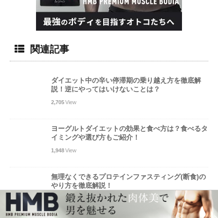
関連記事
ダイエット中の辛い停滞期の乗り越え方を徹底解
説！逆にやってはいけないことは？
2,705
View
ヨーグルトダイエットの効果と食べ方は？食べるタ
イミングや選び方もご紹介！
1,948
View
無理なくできるプロテインファスティング(断食)の
やり方を徹底解説！
5,136
View