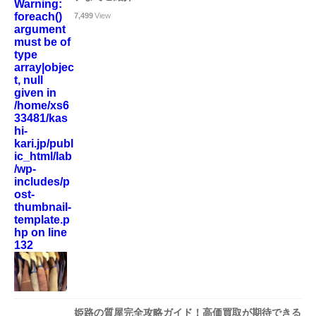
Warning
:
foreach()
7,499
View
argument
must be of
type
array|objec
t, null
given in
/home/xs6
33481/kas
hi-
kari.jp/publ
ic_html/lab
/wp-
includes/p
ost-
thumbnail-
template.p
hp
on line
132
姫路の質屋完全攻略ガイド！高価買取が期待できる