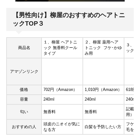
【男性向け】柳屋のおすすめのヘアトニ
ックTOP３
１、柳屋 ヘアトニ
２、柳屋 薬用ヘア
３、柳
商品名
ック 無香料クール
トニック フケ･かゆ
ック
タイプ
み用
アマゾンリンク
価格
702円（Amazon）
1,010円（Amazon）
618円（
容量
240ml
240ml
240ml
記載な
匂い
無香料
無香料
用）
頭皮のニオイが気に
フケ・
おすすめの人
白髪を予防したい方
なる方
毛を予