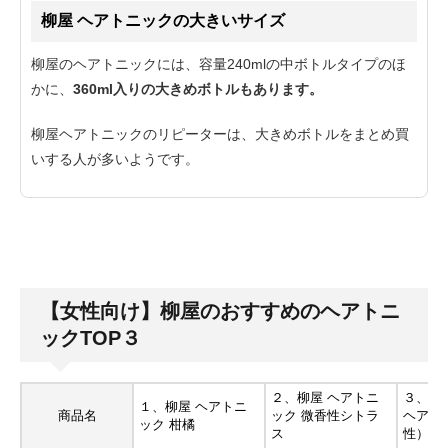
柳屋 ヘアトニックの大きいサイズ
柳屋のヘアトニックには、容量240mlの中ボトルタイプのほ
かに、
360ml入りの大きめボトルもあります。
柳屋ヘアトニックのリピーターは、大きめボトルをまとめ買
いする人が多いようです。
【女性向け】柳屋のおすすめのヘアトニ
ックTOP３
２、柳屋 ヘアトニ
３、柳
１、柳屋 ヘアトニ
商品名
ック 微香性シトラ
ヘアト
ック 柑橘
ス
性）