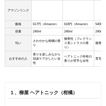
アマゾンリンク
価格
617円（Amazon）
618円（Amazon）
540円（
容量
240ml
240ml
240ml
微香性（フレグラン
さわやかな柑橘の香
匂い
ス系シトラスの香
微香性
り
り）
香りを楽しみながら
ヘアトニック特有の
おすすめの人
頭皮ケアがしたい女
育毛効
香りが苦手な女性
性
１、柳屋 ヘアトニック（柑橘）