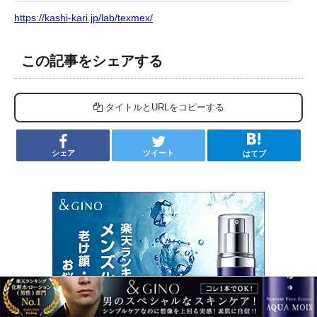
https://kashi-kari.jp/lab/texmex/
この記事をシェアする
タイトルとURLをコピーする
シェア
ツイート
はてブ