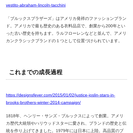
vestito-abraham-lincoln-tacchini
「ブルックスブラザーズ」はアメリカ発祥のファッションブラン
ド。アメリカで最も歴史のある衣料品店で、創業から200年とい
った古い歴史を持ちます。ラルフローレンなどと並んで、アメリ
カンクラシックブランドの１つとして位置づけられています。
これまでの成長過程
https://designsfever.com/2015/01/02/justice-joslin-stars-in-
brooks-brothers-winter-2014-campaign/
1818年、ヘンリー・サンズ・ブルックスによって創業。アメリ
カ歴代大統領やハリウッドスターに愛され、ブランドの歴史と伝
統を作り上げてきました。1979年には日本に上陸。高品質のブ