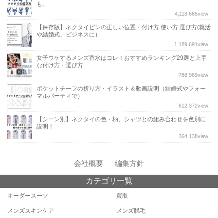
も。
4,118,665
view
【保存版】ネクタイピンの正しい位置・付け方 使い方 選び方(就活
や結婚式、ビジネスに）
1,189,691
view
女子ウケするメンズ香水はコレ！おすすめランキング29選と上手
な付け方・選び方
788,969
view
ポケットチーフの折り方・イラスト＆動画説明（結婚式やフォー
マルパーティで）
612,372
view
【シーン別】ネクタイの色・柄、シャツとの組み合わせを色別に
説明！
364,138
view
会社概要
編集方針
カテゴリ一覧
オーダースーツ
買取
メンズスキンケア
メンズ脱毛