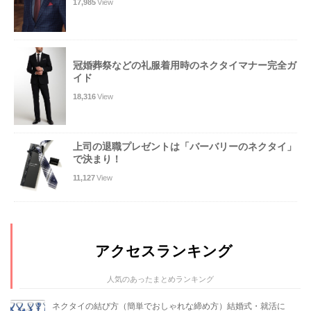
17,985
View
冠婚葬祭などの礼服着用時のネクタイマナー完全ガ
イド
18,316
View
上司の退職プレゼントは「バーバリーのネクタイ」
で決まり！
11,127
View
アクセスランキング
人気のあったまとめランキング
ネクタイの結び方（簡単でおしゃれな締め方）結婚式・就活に