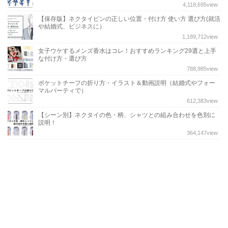
4,118,695
view
【保存版】ネクタイピンの正しい位置・付け方 使い方 選び方(就活
や結婚式、ビジネスに）
1,189,712
view
女子ウケするメンズ香水はコレ！おすすめランキング29選と上手
な付け方・選び方
788,985
view
ポケットチーフの折り方・イラスト＆動画説明（結婚式やフォー
マルパーティで）
612,383
view
【シーン別】ネクタイの色・柄、シャツとの組み合わせを色別に
説明！
364,147
view