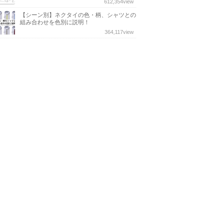
612,354
view
【シーン別】ネクタイの色・柄、シャツとの
組み合わせを色別に説明！
364,117
view