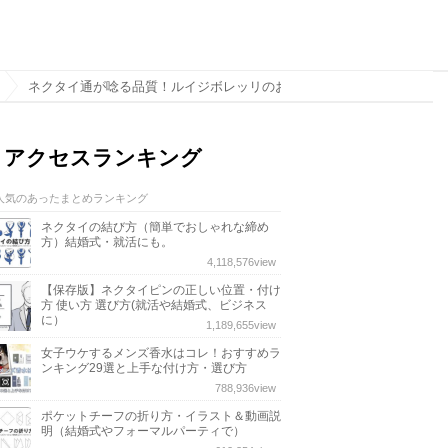
ネクタイ通が唸る品質！ルイジボレッリのおすすめネクタイ8選
アクセスランキング
人気のあったまとめランキング
ネクタイの結び方（簡単でおしゃれな締め
方）結婚式・就活にも。
4,118,576
view
【保存版】ネクタイピンの正しい位置・付け
方 使い方 選び方(就活や結婚式、ビジネス
に）
1,189,655
view
女子ウケするメンズ香水はコレ！おすすめラ
ンキング29選と上手な付け方・選び方
788,936
view
ポケットチーフの折り方・イラスト＆動画説
明（結婚式やフォーマルパーティで）