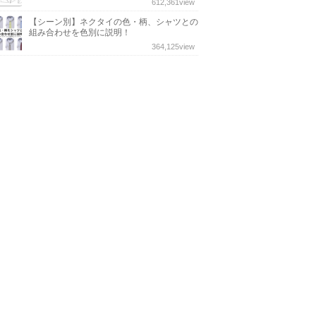
612,361
view
【シーン別】ネクタイの色・柄、シャツとの
組み合わせを色別に説明！
364,125
view