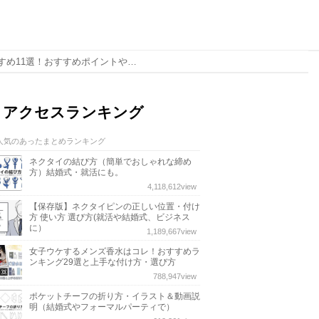
【宇都宮】着物買取店おすすめ11選！おすすめポイントや口コミをご紹介！
アクセスランキング
人気のあったまとめランキング
ネクタイの結び方（簡単でおしゃれな締め
方）結婚式・就活にも。
4,118,612
view
【保存版】ネクタイピンの正しい位置・付け
方 使い方 選び方(就活や結婚式、ビジネス
に）
1,189,667
view
女子ウケするメンズ香水はコレ！おすすめラ
ンキング29選と上手な付け方・選び方
788,947
view
ポケットチーフの折り方・イラスト＆動画説
明（結婚式やフォーマルパーティで）