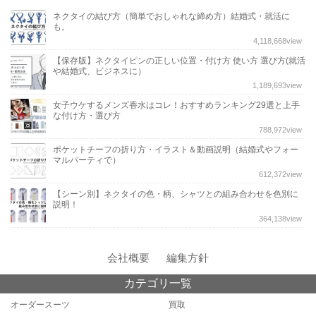
ネクタイの結び方（簡単でおしゃれな締め方）結婚式・就活に
も。
4,118,668
view
【保存版】ネクタイピンの正しい位置・付け方 使い方 選び方(就活
や結婚式、ビジネスに）
1,189,693
view
女子ウケするメンズ香水はコレ！おすすめランキング29選と上手
な付け方・選び方
788,972
view
ポケットチーフの折り方・イラスト＆動画説明（結婚式やフォー
マルパーティで）
612,372
view
【シーン別】ネクタイの色・柄、シャツとの組み合わせを色別に
説明！
364,138
view
会社概要
編集方針
カテゴリ一覧
オーダースーツ
買取