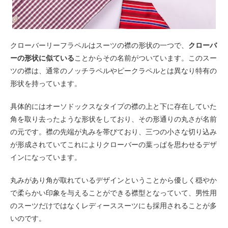
クローバーリーフラペルはスーツの襟の形状の一つで、
クローバ
ーの形状に似ている
ことからその名前がついています。このスー
ツの襟は、通常のノッチラペルやピークラペルとは異なり特有の
形状を持っています。
具体的にはオーソドックスなタイプの襟の上と下に存在していた
角を取り去ったような形状をしており、その形通りの丸さが名前
の元です。襟の先端が丸みを帯びており、三つの小さな切り込み
が形成されていてこれによりクローバーの葉っぱを思わせるデザ
インになっています。
丸みがあり角が取れているデザインということから優しく穏やか
で柔らかい印象を与えることができる襟型となっていて、男性用
のスーツだけではなくレディーススーツにも採用されることが多
いのです。