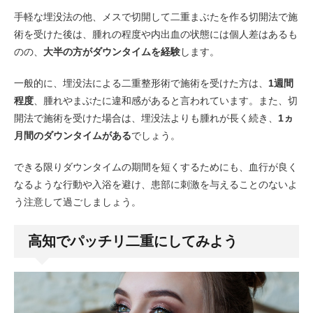
手軽な埋没法の他、メスで切開して二重まぶたを作る切開法で施
術を受けた後は、腫れの程度や内出血の状態には個人差はあるも
のの、
大半の方がダウンタイムを経験
します。
一般的に、埋没法による二重整形術で施術を受けた方は、
1週間
程度
、腫れやまぶたに違和感があると言われています。また、切
開法で施術を受けた場合は、埋没法よりも腫れが長く続き、
1ヵ
月間のダウンタイムがある
でしょう。
できる限りダウンタイムの期間を短くするためにも、血行が良く
なるような行動や入浴を避け、患部に刺激を与えることのないよ
う注意して過ごしましょう。
高知でパッチリ二重にしてみよう