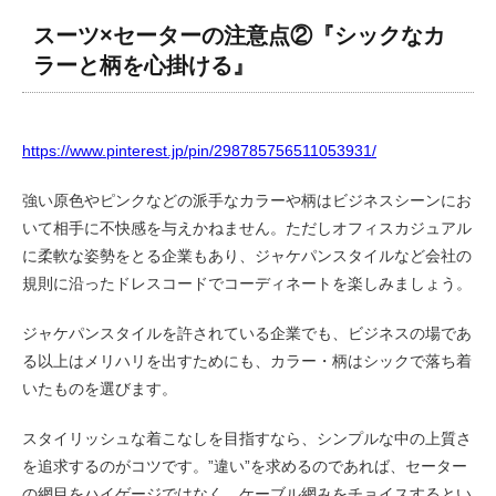
スーツ×セーターの注意点②『シックなカ
ラーと柄を心掛ける』
https://www.pinterest.jp/pin/298785756511053931/
強い原色やピンクなどの派手なカラーや柄はビジネスシーンにお
いて相手に不快感を与えかねません。ただしオフィスカジュアル
に柔軟な姿勢をとる企業もあり、ジャケパンスタイルなど会社の
規則に沿ったドレスコードでコーディネートを楽しみましょう。
ジャケパンスタイルを許されている企業でも、ビジネスの場であ
る以上はメリハリを出すためにも、カラー・柄はシックで落ち着
いたものを選びます。
スタイリッシュな着こなしを目指すなら、シンプルな中の上質さ
を追求するのがコツです。”違い”を求めるのであれば、セーター
の網目をハイゲージではなく、ケーブル網みをチョイスするとい