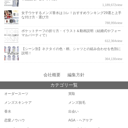
1,189,672
view
女子ウケするメンズ香水はコレ！おすすめランキング29選と上手
な付け方・選び方
788,956
view
ポケットチーフの折り方・イラスト＆動画説明（結婚式やフォー
マルパーティで）
612,364
view
【シーン別】ネクタイの色・柄、シャツとの組み合わせを色別に
説明！
364,130
view
会社概要
編集方針
カテゴリ一覧
オーダースーツ
買取
メンズスキンケア
メンズ脱毛
香水
出会い
恋愛ノウハウ
AGA・ヘアケア