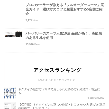
プロのテーラーが教える『フルオーダースーツ』完
全ガイド！選び方のコツと厳選おすすめ5店舗ご紹
介
9,177
View
バーバリーのスーツ人気10選 品質が高く、高級感
のある生地を使用
13,926
View
アクセスランキング
人気のあったまとめランキング
ネクタイの結び方（簡単でおしゃれな締め方）結婚式・就活に
も。
4,118,630
view
【保存版】ネクタイピンの正しい位置・付け方 使い方 選び方(就活
や結婚式、ビジネスに）