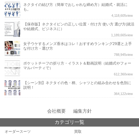
ネクタイの結び方（簡単でおしゃれな締め方）結婚式・就活に
も。
4,118,605
view
【保存版】ネクタイピンの正しい位置・付け方 使い方 選び方(就活
や結婚式、ビジネスに）
1,189,665
view
女子ウケするメンズ香水はコレ！おすすめランキング29選と上手
な付け方・選び方
788,945
view
ポケットチーフの折り方・イラスト＆動画説明（結婚式やフォー
マルパーティで）
612,360
view
【シーン別】ネクタイの色・柄、シャツとの組み合わせを色別に
説明！
364,122
view
会社概要
編集方針
カテゴリ一覧
オーダースーツ
買取