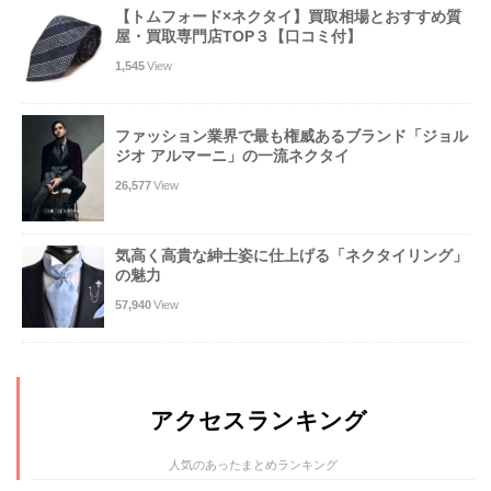
【トムフォード×ネクタイ】買取相場とおすすめ質
屋・買取専門店TOP３【口コミ付】
1,545
View
ファッション業界で最も権威あるブランド「ジョル
ジオ アルマーニ」の一流ネクタイ
26,577
View
気高く高貴な紳士姿に仕上げる「ネクタイリング」
の魅力
57,940
View
アクセスランキング
人気のあったまとめランキング