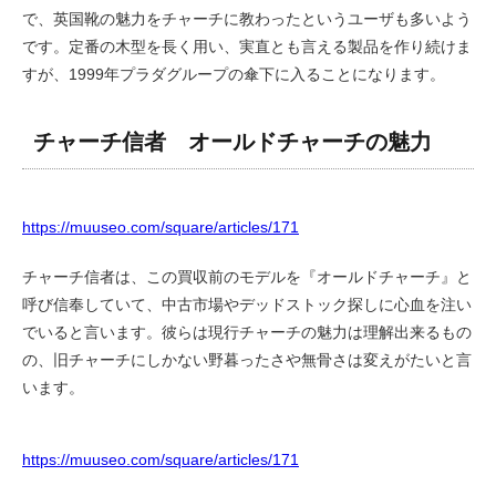
で、英国靴の魅力をチャーチに教わったというユーザも多いよう
です。定番の木型を長く用い、実直とも言える製品を作り続けま
すが、1999年プラダグループの傘下に入ることになります。
チャーチ信者 オールドチャーチの魅力
https://muuseo.com/square/articles/171
チャーチ信者は、この買収前のモデルを『オールドチャーチ』と
呼び信奉していて、中古市場やデッドストック探しに心血を注い
でいると言います。彼らは現行チャーチの魅力は理解出来るもの
の、旧チャーチにしかない野暮ったさや無骨さは変えがたいと言
います。
https://muuseo.com/square/articles/171