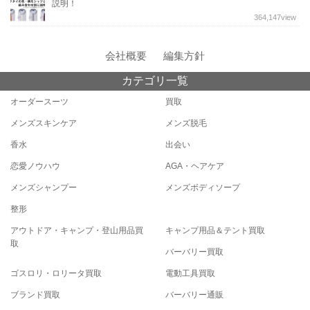
説明！
364,147
view
会社概要
編集方針
カテゴリ一覧
オーダースーツ
買取
メンズスキンケア
メンズ脱毛
香水
出会い
恋愛ノウハウ
AGA・ヘアケア
メンズシャンプー
メンズボディソープ
整形
アウトドア・キャンプ・登山用品買
キャンプ用品＆テント買取
取
バーバリー買取
ゴスロリ・ロリータ買取
電動工具買取
ブランド買取
バーバリー通販