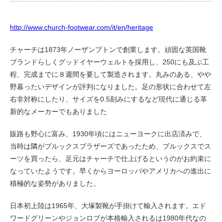
http://www.church-footwear.com/it/en/heritage
チャーチは1873年ノーザンプトンで創業します。頑固な英国靴
ブランドらしくグッドイヤーウェルトを採用し、250にも及ぶ工
程、完成までに８週間を要して製造されます。丸みのある、やや
野暮ったいデザインが評判になりました。足の形状に合わせて左
右非対称にしたり、サイズを0.5刻みにするなど現代に通じる革
新的なメーカーでもありました
販路も野心に富み、1930年頃にはニューヨークに出店済みで、
当時は隣がブルックスブラザーズであったため、ブルックスでス
ーツを買ったら、足元はチャーチで仕上げるというのがお約束に
なっていたようです。早くからヨーロッパやアメリカへの進出に
積極的な姿勢がありました。
日本初上陸は1965年、大塚製靴が手掛けて輸入されます。エド
ワードグリーンやジョンロブが本格輸入されるは1980年代なの