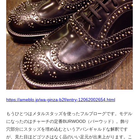
https://ameblo.jp/wa-ginza-b2f/entry-12062002654.html
もうひとつはメタルスタッズを使ったフルブローグです。モデル
になったのはチャーチの定番BURWOOD（バーウッド）。飾り
穴部分にスタッズを埋め込むというアバンギャルドな解釈です
が、見た目ほどゴツさはなく品のいい足元が出来上がります。こ