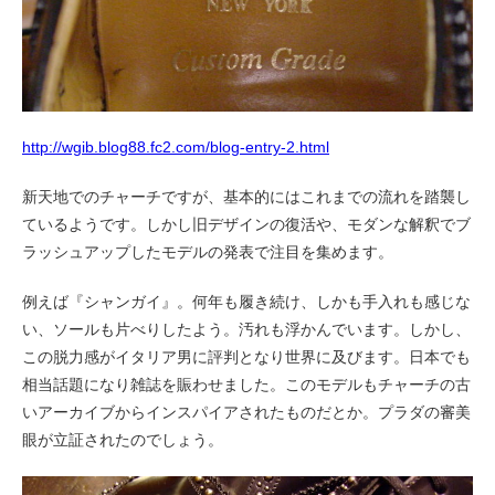
http://wgib.blog88.fc2.com/blog-entry-2.html
新天地でのチャーチですが、基本的にはこれまでの流れを踏襲し
ているようです。しかし旧デザインの復活や、モダンな解釈でブ
ラッシュアップしたモデルの発表で注目を集めます。
例えば『シャンガイ』。何年も履き続け、しかも手入れも感じな
い、ソールも片べりしたよう。汚れも浮かんでいます。しかし、
この脱力感がイタリア男に評判となり世界に及びます。日本でも
相当話題になり雑誌を賑わせました。このモデルもチャーチの古
いアーカイブからインスパイアされたものだとか。プラダの審美
眼が立証されたのでしょう。