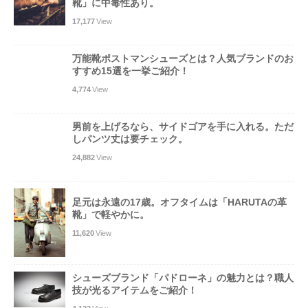
靴」に中毒性あり。
17,177
View
万能靴ポストマンシューズとは？人気ブランドのお
すすめ15選を一挙ご紹介！
4,774
View
男前を上げるなら、サイドゴアを手に入れる。ただ
しパンツ丈は要チェック。
24,882
View
足元は永遠の17歳。オフタイムは「HARUTAの革
靴」で軽やかに。
11,620
View
シューズブランド「パドローネ」の魅力とは？職人
技が光るアイテムをご紹介！