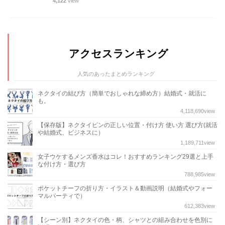
4,122
View
アクセスランキング
人気のあったまとめランキング
ネクタイの結び方（簡単でおしゃれな締め方）結婚式・就活に
も。
4,118,690
view
【保存版】ネクタイピンの正しい位置・付け方 使い方 選び方(就活
や結婚式、ビジネスに）
1,189,711
view
女子ウケするメンズ香水はコレ！おすすめランキング29選と上手
な付け方・選び方
788,985
view
ポケットチーフの折り方・イラスト＆動画説明（結婚式やフォー
マルパーティで）
612,383
view
【シーン別】ネクタイの色・柄、シャツとの組み合わせを色別に