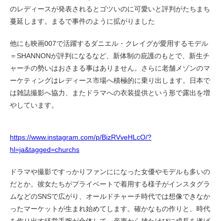
のレディースが発表されるとゴツいのに可愛いと評判がたちまち
蔓延します。まるで事件のように拡がりました
他にも映画007で活躍するダニエル・クレイグが愛用するモデル
＝SHANNONが評判になるなど、新体制の庇護のもとで、新生チ
ャーチの勢いはおさまる事はありません。さらに老舗メゾンのマ
ーケティングはレディース市場へ積極的に乗り出します。日本で
は雑誌撮影へ協力、またドラマへの衣装提供という形で露出を増
やしています。
https://www.instagram.com/p/BizRVveHLcO/?
hl=ja&tagged=churchs
ドラマや撮影ですっかりファンにになった女優やモデルも多いの
だとか。彼女たちがプライベートで着用する様子がインスタグラ
ムなどのSNSで広がり、オールドチャーチ時代では想像できなか
ったマーケットが生まれ始めてします。確かなもの作りと、時代