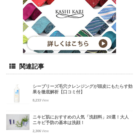
関連記事
シーブリーズ毛穴クレンジングが頭皮にもたらす効
果を徹底解析【口コミ付】
8,233
View
ニキビ肌におすすめの人気「洗顔料」20選！大人
ニキビ予防の基本は洗顔！
2,306
View