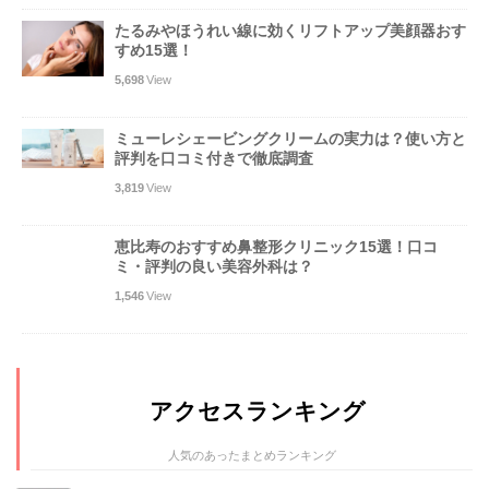
たるみやほうれい線に効くリフトアップ美顔器おす
すめ15選！
5,698
View
ミューレシェービングクリームの実力は？使い方と
評判を口コミ付きで徹底調査
3,819
View
恵比寿のおすすめ鼻整形クリニック15選！口コ
ミ・評判の良い美容外科は？
1,546
View
アクセスランキング
人気のあったまとめランキング