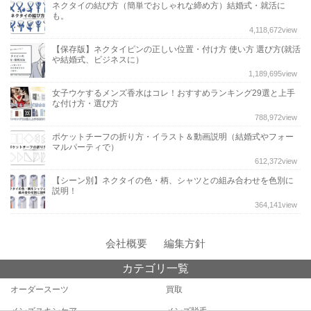
ネクタイの結び方（簡単でおしゃれな締め方）結婚式・就活に
も。
4,118,672
view
【保存版】ネクタイピンの正しい位置・付け方 使い方 選び方(就活
や結婚式、ビジネスに）
1,189,695
view
女子ウケするメンズ香水はコレ！おすすめランキング29選と上手
な付け方・選び方
788,972
view
ポケットチーフの折り方・イラスト＆動画説明（結婚式やフォー
マルパーティで）
612,372
view
【シーン別】ネクタイの色・柄、シャツとの組み合わせを色別に
説明！
364,141
view
会社概要
編集方針
カテゴリ一覧
オーダースーツ
買取