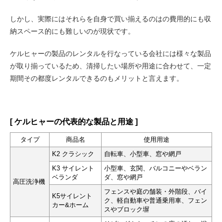
しかし、実際にはそれらを自身で買い揃えるのはの費用的にも収
納スペース的にも難しいのが現状です。
ケルヒャーの製品のレンタルを行なっている会社には様々な製品
が取り揃っているため、清掃したい場所や用途に合わせて、一定
期間その都度レンタルできるのもメリットと言えます。
[ ケルヒャーの代表的な製品と用途 ]
タイプ
商品名
使用用途
K2 クラシック
自転車、小型車、窓や網戸
K3 サイレント
小型車、玄関、バルコニーやベラン
ベランダ
ダ、窓や網戸
高圧洗浄機
フェンスや庭の舗装・外階段、バイ
K5サイレント
ク、軽自動車や普通乗用車、フェン
カー&ホーム
スやブロック塀