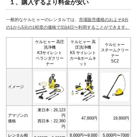
１、購入するより料金が安い
一般的なケルヒャーのレンタルでは、
市場販売価格のおよそ4分
の1から5分の1程度の価格で3泊4日〜利用することができます。
ケルヒャー 高圧
ケルヒャー 高
ケルヒャー
洗浄機
圧洗浄機
スチームクリー
K3サイレント
K5 サイレント
ナー
ベランダクリー
カー&ホームキ
SC2
ナー
ット
イメージ
東日本：26,123
アマゾンの
円
47,800円
19,800円
価格
西日本：22,380
円
レンタル相
8,000円〜9,000
5,000円〜7000