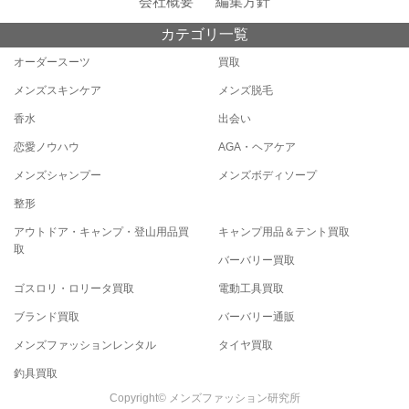
会社概要
編集方針
カテゴリ一覧
オーダースーツ
買取
メンズスキンケア
メンズ脱毛
香水
出会い
恋愛ノウハウ
AGA・ヘアケア
メンズシャンプー
メンズボディソープ
整形
アウトドア・キャンプ・登山用品買
キャンプ用品＆テント買取
取
バーバリー買取
ゴスロリ・ロリータ買取
電動工具買取
ブランド買取
バーバリー通販
メンズファッションレンタル
タイヤ買取
釣具買取
Copyright© メンズファッション研究所