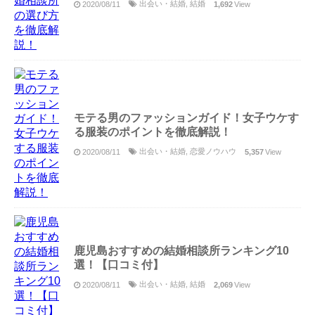
出会い・結婚
,
結婚
2020/08/11
1,692
View
モテる男のファッションガイド！女子ウケす
る服装のポイントを徹底解説！
出会い・結婚
,
恋愛ノウハウ
2020/08/11
5,357
View
鹿児島おすすめの結婚相談所ランキング10
選！【口コミ付】
出会い・結婚
,
結婚
2020/08/11
2,069
View