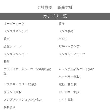
会社概要
編集方針
カテゴリ一覧
オーダースーツ
買取
メンズスキンケア
メンズ脱毛
香水
出会い
恋愛ノウハウ
AGA・ヘアケア
メンズシャンプー
メンズボディソープ
整形
アウトドア・キャンプ・登山用品買
キャンプ用品＆テント買取
取
バーバリー買取
ゴスロリ・ロリータ買取
電動工具買取
ブランド買取
バーバリー通販
メンズファッションレンタル
タイヤ買取
釣具買取