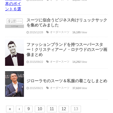
スーツに似合うビジネス向けリュックサック
を集めてみました
オーダースーツ
2015/12/28
16,185
View
ファッションブランドを持つスーパースタ
ー！クリスティアーノ・ロナウドのスーツ画
像まとめ
オーダースーツ
2015/09/22
14,292
View
ジローラモのスーツ＆私服の着こなしまとめ
オーダースーツ
2015/09/21
37,624
View
«
‹
9
10
11
12
13