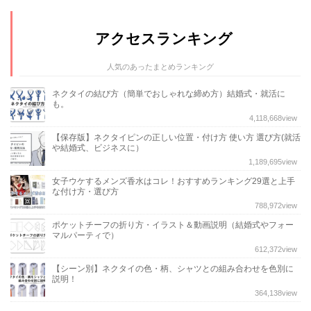
アクセスランキング
人気のあったまとめランキング
ネクタイの結び方（簡単でおしゃれな締め方）結婚式・就活に
も。
4,118,668
view
【保存版】ネクタイピンの正しい位置・付け方 使い方 選び方(就活
や結婚式、ビジネスに）
1,189,695
view
女子ウケするメンズ香水はコレ！おすすめランキング29選と上手
な付け方・選び方
788,972
view
ポケットチーフの折り方・イラスト＆動画説明（結婚式やフォー
マルパーティで）
612,372
view
【シーン別】ネクタイの色・柄、シャツとの組み合わせを色別に
説明！
364,138
view